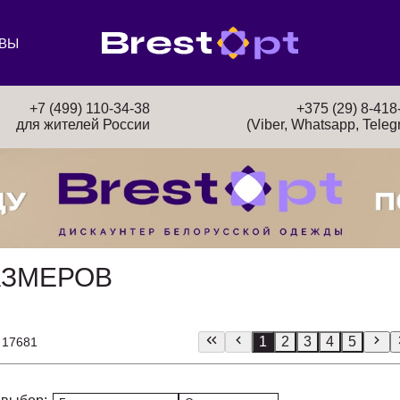
ВЫ
+7 (499) 110-34-38
+375 (29) 8-418
для жителей России
(Viber, Whatsapp, Teleg
АЗМЕРОВ
1
2
3
4
5
 17681