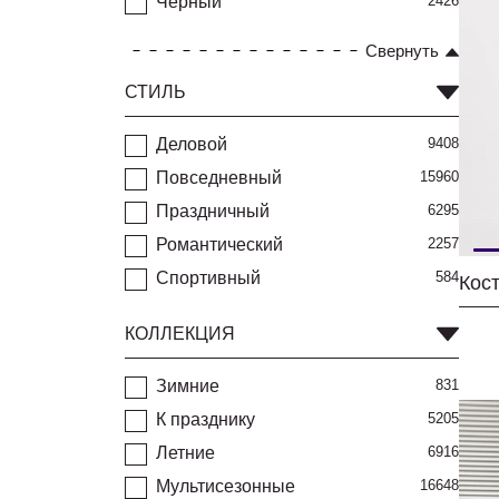
Черный
2426
Свернуть
СТИЛЬ
Деловой
9408
Повседневный
15960
Праздничный
6295
Романтический
2257
Спортивный
584
КОЛЛЕКЦИЯ
Зимние
831
К празднику
5205
Летние
6916
Мультисезонные
16648