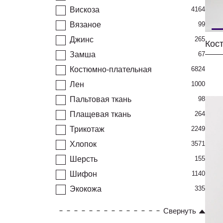
Вискоза
4164
Вязаное
99
Джинс
265
Замша
67
Костюмно-плательная
6824
Лен
1000
Пальтовая ткань
98
Плащевая ткань
264
Трикотаж
2249
Хлопок
3571
Шерсть
155
Шифон
1140
Экокожа
335
Свернуть