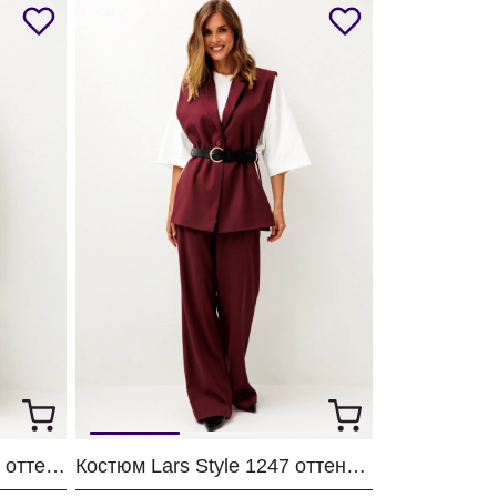
Костюм Lars Style 1246/1 оттенки хвои+молочного
Костюм Lars Style 1247 оттенки бордо