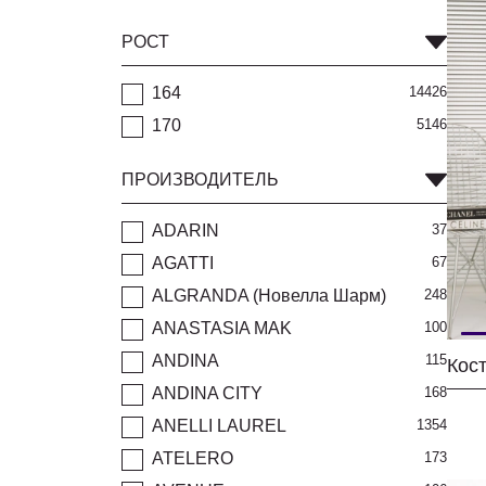
РОСТ
164
14426
170
5146
ПРОИЗВОДИТЕЛЬ
ADARIN
37
AGATTI
67
ALGRANDA (Новелла Шарм)
248
ANASTASIA MAK
100
ANDINA
115
ANDINA CITY
168
ANELLI LAUREL
1354
ATELERO
173