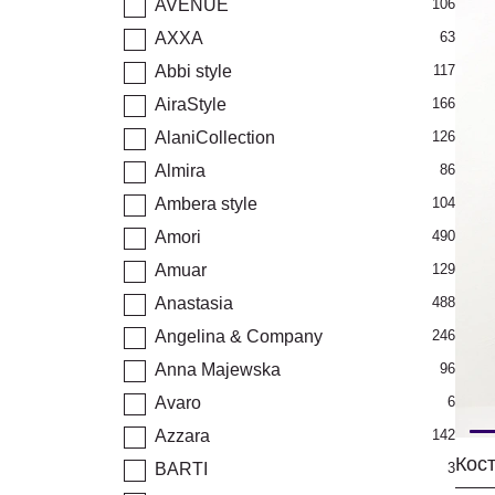
AVENUE
106
AXXA
63
Abbi style
117
AiraStyle
166
AlaniCollection
126
Almira
86
Ambera style
104
Amori
490
Amuar
129
Anastasia
488
Angelina & Company
246
Anna Majewska
96
Avaro
6
Azzara
142
BARTI
3