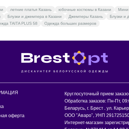
ни
летние платья Казань
юбочные костюмы в Казани
Мини 
и
Блузки и джемпера в Казани
Джемперы Казань
Блузки и 
жда TAITA PLUS 58
Одежда больших размеров
РМАЦИЯ
Круглосуточный прием заказо
Обработка заказов: Пн-Пт, 09:
ка
Беларусь, г. Брест . ул. Карье
ООО "Аваро", УНП 29172515
ная оферта
Интернет-магазин зарегистри