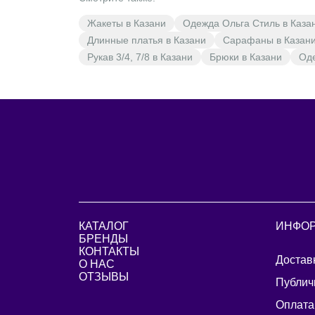
Жакеты в Казани
Одежда Ольга Стиль в Каза
Длинные платья в Казани
Сарафаны в Казан
Рукав 3/4, 7/8 в Казани
Брюки в Казани
Оде
КАТАЛОГ
ИНФО
БРЕНДЫ
КОНТАКТЫ
Достав
О НАС
ОТЗЫВЫ
Публич
Оплата