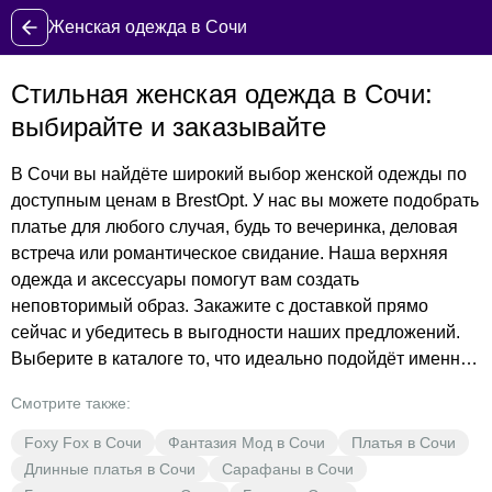
Женская одежда в Сочи
Стильная женская одежда в Сочи:
выбирайте и заказывайте
В Сочи вы найдёте широкий выбор женской одежды по
доступным ценам в BrestOpt. У нас вы можете подобрать
платье для любого случая, будь то вечеринка, деловая
встреча или романтическое свидание. Наша верхняя
одежда и аксессуары помогут вам создать
неповторимый образ. Закажите с доставкой прямо
сейчас и убедитесь в выгодности наших предложений.
Выберите в каталоге то, что идеально подойдёт именно
вам, и оформите заказ. BrestOpt предлагает вам
Смотрите также:
возможность добавить в свою коллекцию уникальные
вещи по доступным ценам. Не упустите свой шанс
Foxy Fox в Сочи
Фантазия Мод в Сочи
Платья в Сочи
купить качественную одежду в Сочи!
Длинные платья в Сочи
Сарафаны в Сочи