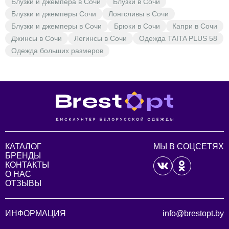
Блузки и джемпера в Сочи
Блузки в Сочи
Блузки и джемперы Сочи
Лонгсливы в Сочи
Блузки и джемперы в Сочи
Брюки в Сочи
Капри в Сочи
Джинсы в Сочи
Легинсы в Сочи
Одежда TAITA PLUS 58
Одежда больших размеров
КАТАЛОГ
МЫ В СОЦСЕТЯХ
БРЕНДЫ
КОНТАКТЫ
О НАС
ОТЗЫВЫ
ИНФОРМАЦИЯ
info@brestopt.by