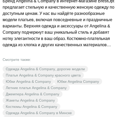
Бренд Angelina & Company в интернет-магазине BrestOpt
предлагает стильную и качественную женскую одежду по
доступным ценам. У нас вы найдёте разнообразные
модели платьев, включая повседневные и праздничные
варианты. Верхняя одежда и аксессуары от Angelina &
Company подчеркнут ваш уникальный стиль и добавят
нотку элегантности в ваш образ. Костюмно-плательная
одежда из хлопка и других качественных материалов
обеспечивает комфорт и долговечность. Разнообразие
цветов, включая серый и другие оттенки, позволяет
Смотрите также:
каждой женщине подобрать идеальный наряд для
Одежда Angelina & Company, дорогие модели
любого случая. В BrestOpt мы предлагаем выгодные
Платья Angelina & Company красного цвета
цены на одежду бренда Angelina & Company. Вы
Юбки Angelina & Company
Юбки Angelina Company
сможете приобрести стильные вещи, которые
Летние платья Angelina & Company
подчеркнут вашу индивидуальность, не переплачивая.
Джемпера Angelina & Company
Откройте для себя мир моды с BrestOpt!
Жакеты Angelina & Company
Костюмы Angelina & Company
Одежда Angelina & Company в Минске