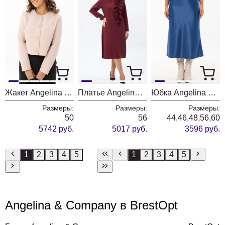
Жакет Angelina & Company 1194
Платье Angelina & Company 1193
Юбка Angelina & Company 1191
Размеры:
Размеры:
Размеры:
50
56
44,46,48,56,60
5742 руб.
5017 руб.
3596 руб.
1
2
3
4
5
1
2
3
4
5
Angelina & Company в BrestOpt