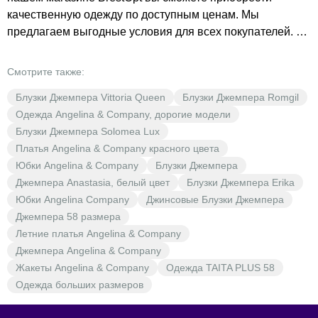
качественную одежду по доступным ценам. Мы
предлагаем выгодные условия для всех покупателей. У
нас вы найдёте разнообразие цветов — от
классического белого до ярких и насыщенных оттенков.
Смотрите также:
Не упустите возможность обновить свой гардероб с
Блузки Джемпера Vittoria Queen
Блузки Джемпера Romgil
помощью стильных и модных вещей от Angelina &
Одежда Angelina & Company, дорогие модели
Company по выгодным ценам в BrestOpt.
Блузки Джемпера Solomea Lux
Платья Angelina & Company красного цвета
Юбки Angelina & Company
Блузки Джемпера
Джемпера Anastasia, белый цвет
Блузки Джемпера Erika
Юбки Angelina Company
Джинсовые Блузки Джемпера
Джемпера 58 размера
Летние платья Angelina & Company
Джемпера Angelina & Company
Жакеты Angelina & Company
Одежда TAITA PLUS 58
Одежда больших размеров