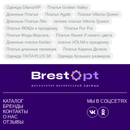
Одежда DilanaVIP
Платья Golden Valley
Длинные Платья
Платья Agatti
Платья Vittoria Queen
Длинные Платья Лён
летние платья Vittoria Queen
Платья ЛЮШе к празднику
Платья Pur Pur
Платья Мода-Версаль
Платья Линия Л синего цвета
Длинные платья KaVari
платья VOLNA к празднику
Платья длинные премиум
Платья Карина Делюкс
Одежда TAITA PLUS 58
Одежда больших размеров
КАТАЛОГ
МЫ В СОЦСЕТЯХ
БРЕНДЫ
КОНТАКТЫ
О НАС
ОТЗЫВЫ