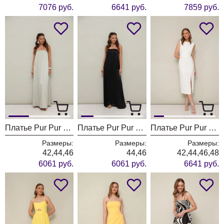
7076 руб.
6641 руб.
7859 руб.
Платье Pur Pur 11-377-1
Платье Pur Pur 11-377
Платье Pur Pur 11-376
Размеры:
Размеры:
Размеры:
42,44,46
44,46
42,44,46,48
6061 руб.
6061 руб.
6641 руб.