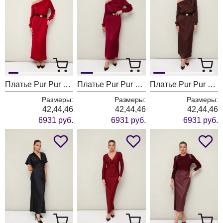
Платье Pur Pur 11-424
Платье Pur Pur 11-424-2
Платье Pur Pur 11-424-1
Размеры:
Размеры:
Размеры:
42,44,46
42,44,46
42,44,46
6931 руб.
6931 руб.
6931 руб.