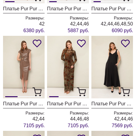
Платье Pur Pur 11-351
Платье Pur Pur 11-348/1
Платье Pur Pur 11-350
Размеры:
Размеры:
Размеры:
42
42,44,46
42,44,46,48,50
6380 руб.
5887 руб.
6090 руб.
Платье Pur Pur 11-343/1
Платье Pur Pur 11-332/1
Платье Pur Pur 11-342
Размеры:
Размеры:
Размеры:
42,44
44,46,48
42,44,46
7105 руб.
7105 руб.
7569 руб.