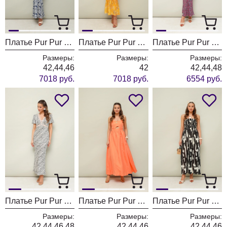
Платье Pur Pur 11-506-1
Платье Pur Pur 11-506
Платье Pur Pur 11-498-3
Размеры:
Размеры:
Размеры:
42,44,46
42
42,44,48
7018 руб.
7018 руб.
6554 руб.
Платье Pur Pur 11-498-2
Платье Pur Pur 11-193-1 персиковый
Платье Pur Pur 11-360-1
Размеры:
Размеры:
Размеры:
42,44,46,48
42,44,46
42,44,46