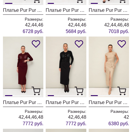
Платье Pur Pur 11-393-2
Платье Pur Pur 11-347-1
Платье Pur Pur 11-337-3
Размеры:
Размеры:
Размеры:
42,44,46
42,44,46
42,44,46,48
6728 руб.
5684 руб.
7018 руб.
Платье Pur Pur 11-418-2
Платье Pur Pur 11-418
Платье Pur Pur 11-351-2
Размеры:
Размеры:
Размеры:
42,44,46,48
42,46,48
42
7772 руб.
7772 руб.
6380 руб.