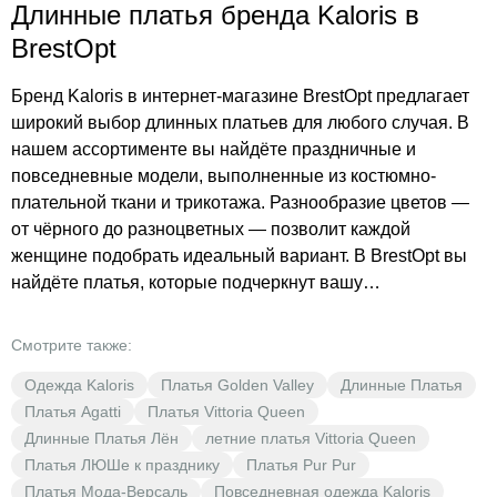
Длинные платья бренда Kaloris в
BrestOpt
Бренд Kaloris в интернет-магазине BrestOpt предлагает
широкий выбор длинных платьев для любого случая. В
нашем ассортименте вы найдёте праздничные и
повседневные модели, выполненные из костюмно-
плательной ткани и трикотажа. Разнообразие цветов —
от чёрного до разноцветных — позволит каждой
женщине подобрать идеальный вариант. В BrestOpt вы
найдёте платья, которые подчеркнут вашу
индивидуальность и стиль. Низкие цены и выгода для
каждой покупательницы делают наш магазин отличным
Смотрите также:
выбором для тех, кто ценит качество и стиль. У нас вы
Одежда Kaloris
Платья Golden Valley
Длинные Платья
сможете найти как блузки и джемпера, так и костюмы,
Платья Agatti
Платья Vittoria Queen
которые дополнят ваш гардероб. Откройте для себя мир
Длинные Платья Лён
летние платья Vittoria Queen
моды с BrestOpt!
Платья ЛЮШе к празднику
Платья Pur Pur
Платья Мода-Версаль
Повседневная одежда Kaloris