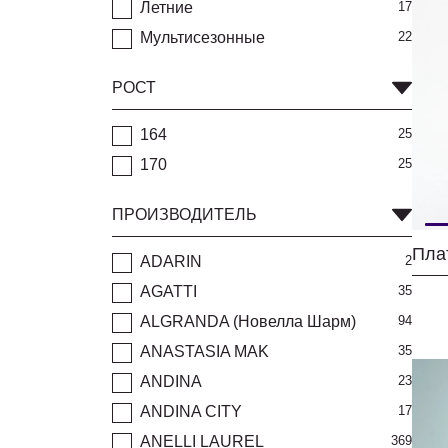
Летние
17
Мультисезонные
22
РОСТ
164
25
170
25
ПРОИЗВОДИТЕЛЬ
Пла
ADARIN
2
AGATTI
35
ALGRANDA (Новелла Шарм)
94
ANASTASIA MAK
35
ANDINA
23
ANDINA CITY
17
ANELLI LAUREL
369