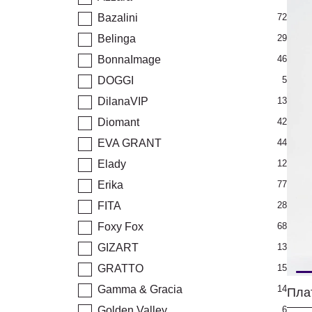
Bazalini
72
Belinga
29
BonnaImage
46
DOGGI
5
DilanaVIP
13
Diomant
42
EVA GRANT
44
Elady
12
Erika
77
FITA
28
Foxy Fox
68
GIZART
13
GRATTO
15
Gamma & Gracia
14
Пла
Golden Valley
6