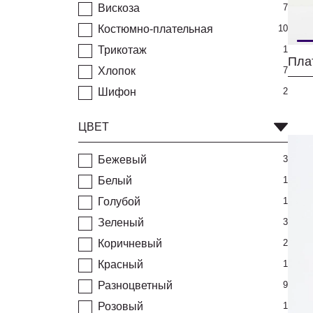
Вискоза
7
Костюмно-плательная
10
Трикотаж
1
Пла
Хлопок
7
Шифон
2
ЦВЕТ
Бежевый
3
Белый
1
Голубой
1
Зеленый
3
Коричневый
2
Красный
1
Разноцветный
9
Розовый
1