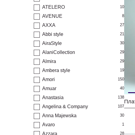
ATELERO
10
AVENUE
8
AXXA
27
Abbi style
21
AiraStyle
30
AlaniCollection
29
Almira
29
Ambera style
19
Amori
150
Amuar
40
Anastasia
138
Пла
Angelina & Company
107
Anna Majewska
30
Avaro
1
Azzara
28