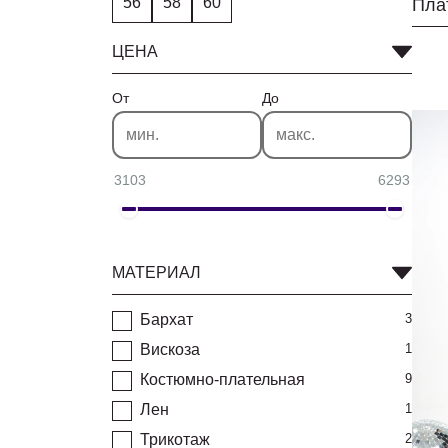
56
58
60
ЦЕНА
От
До
3103
6293
МАТЕРИАЛ
Бархат
3
Вискоза
1
Костюмно-плательная
9
Лен
1
Трикотаж
2