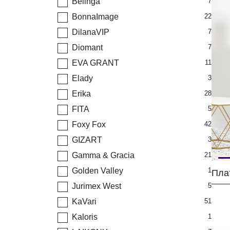
Belinga
7
BonnaImage
22
DilanaVIP
7
Diomant
7
EVA GRANT
11
Elady
3
Erika
28
FITA
5
Foxy Fox
42
GIZART
3
Gamma & Gracia
21
Golden Valley
1
Плат
Jurimex West
5
KaVari
51
Kaloris
1