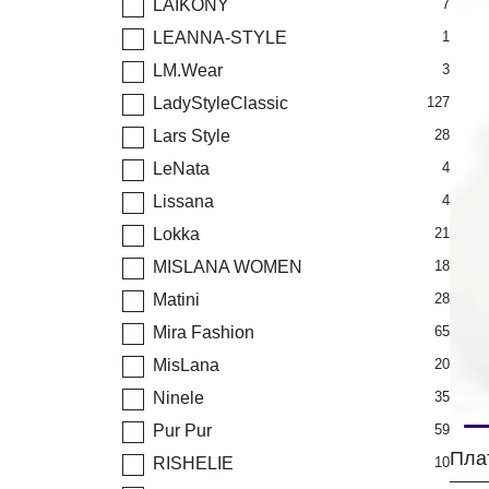
LAIKONY
7
LEANNA-STYLE
1
LM.Wear
3
LadyStyleClassic
127
Lars Style
28
LeNata
4
Lissana
4
Lokka
21
MISLANA WOMEN
18
Matini
28
Mira Fashion
65
MisLana
20
Ninele
35
Pur Pur
59
RISHELIE
10