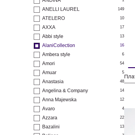
ANDINA
ANELLI LAUREL
149
ATELERO
10
AXXA
17
Abbi style
13
AlaniCollection
16
Ambera style
6
Amori
54
Amuar
5
Плат
Anastasia
48
Angelina & Company
14
Anna Majewska
12
Avaro
4
Azzara
22
Bazalini
13