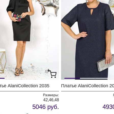
ье AlaniCollection 2035
Размеры:
42,46,48
5046 руб.
493