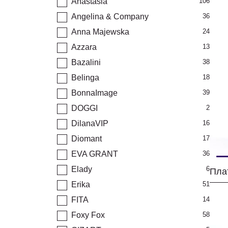
Anastasia
106
Angelina & Company
36
Anna Majewska
24
Azzara
13
Bazalini
38
Belinga
18
BonnaImage
39
DOGGI
2
DilanaVIP
16
Diomant
17
EVA GRANT
36
Elady
6
Плат
Erika
51
FITA
14
Foxy Fox
58