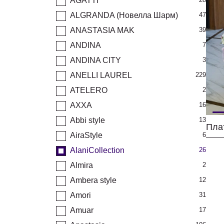
AGATTI
ALGRANDA (Новелла Шарм)
47
ANASTASIA MAK
39
ANDINA
7
ANDINA CITY
3
ANELLI LAUREL
229
ATELERO
2
AXXA
16
Abbi style
13
AiraStyle
6
AlaniCollection
26
Almira
2
Ambera style
12
Amori
31
Amuar
17