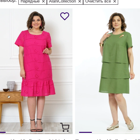
выбор:
Нарядные
AlaniCollection
Очистить все