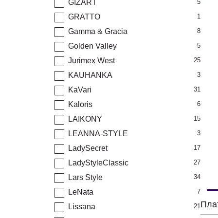
GIZART
5
GRATTO
1
Gamma & Gracia
8
Golden Valley
5
Jurimex West
25
KAUHANKA
3
KaVari
31
Kaloris
6
LAIKONY
15
LEANNA-STYLE
3
LadySecret
17
LadyStyleClassic
27
Lars Style
34
LeNata
7
Плат
Lissana
21