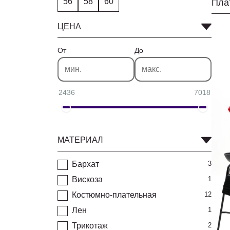
56
58
60
ЦЕНА
От
До
2436
7018
МАТЕРИАЛ
Бархат
3
Вискоза
1
Костюмно-плательная
12
Лен
1
Трикотаж
2