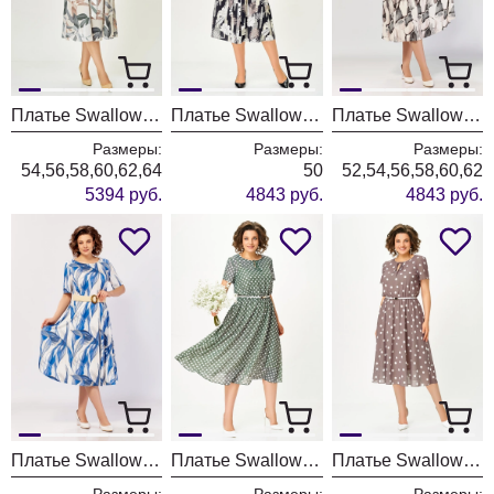
Платье Swallow 827-3 серый+принт "Коричневые листья "
Платье Swallow 740-7 черный+принт листья
Платье Swallow 929-1 бежевый+черно-серые разводы
Размеры:
Размеры:
Размеры:
54,56,58,60,62,64
50
52,54,56,58,60,62
5394 руб.
4843 руб.
4843 руб.
Платье Swallow 929-4 молочный+принт разводы
Платье Swallow 861-8 зелёный+принт горох
Платье Swallow 861-7 капучино+белый горох
Размеры:
Размеры:
Размеры: