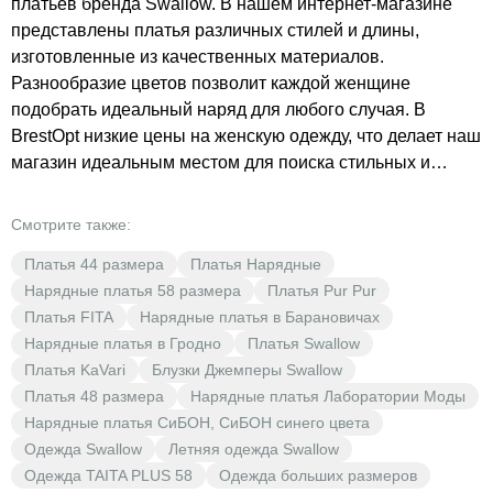
платьев бренда Swallow. В нашем интернет-магазине
представлены платья различных стилей и длины,
изготовленные из качественных материалов.
Разнообразие цветов позволит каждой женщине
подобрать идеальный наряд для любого случая. B
BrestOpt низкие цены на женскую одежду, что делает наш
магазин идеальным местом для поиска стильных и
качественных нарядов. У нас вы сможете найти как
праздничные, так и повседневные платья, которые
Смотрите также:
подчеркнут вашу индивидуальность. Вискозные и
Платья 44 размера
Платья Нарядные
костюмно-плательные материалы обеспечивают
Нарядные платья 58 размера
Платья Pur Pur
комфорт и долговечность изделий. Выбирая платья
Платья FITA
Нарядные платья в Барановичах
Swallow в BrestOpt, вы получаете не только стильную
Нарядные платья в Гродно
Платья Swallow
одежду, но и выгоду от низких цен. Нарядные платья
Платья KaVari
Блузки Джемперы Swallow
бренда Swallow станут отличным дополнением к вашему
Платья 48 размера
Нарядные платья Лаборатории Моды
гардеробу, позволяя создавать яркие и запоминающиеся
Нарядные платья СиБОН, СиБОН синего цвета
образы.
Одежда Swallow
Летняя одежда Swallow
Одежда TAITA PLUS 58
Одежда больших размеров