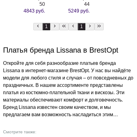
50
44
4843 руб.
5249 руб.
1
1
Платья бренда Lissana в BrestOpt
Откройте для себя разнообразие платьев бренда
Lissana в интернет-магазине BrestOpt. У нас вы найдёте
модели для любого стиля и случая – от повседневных до
праздничных. В нашем ассортименте представлены
платья из костюмно-плательной ткани и вискозы. Эти
материалы обеспечивают комфорт и долговечность.
Бренд Lissana известен своим качеством, и мы
предлагаем вам возможность насладиться этим
качеством по выгодным ценам. Платья в BrestOpt – это
не только стиль, но и забота о вашем бюджете.
Смотрите также:
Порадуйте себя и своих близких модными и