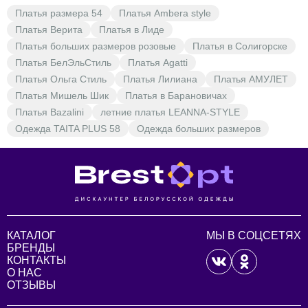
Платья размера 54
Платья Ambera style
качественными нарядами по доступным ценам. Вы
Платья Верита
Платья в Лиде
найдёте платья различных цветов, включая чёрный и
Платья больших размеров розовые
Платья в Солигорске
разноцветный, что позволит вам легко подобрать
Платья БелЭльСтиль
Платья Agatti
идеальный образ. В BrestOpt мы стремимся сделать
Платья Ольга Стиль
Платья Лилиана
Платья АМУЛЕТ
моду доступной для каждой женщины, предлагая вам
Платья Мишель Шик
Платья в Барановичах
широкий выбор платьев от любимого бренда Lissana.
Платья Bazalini
летние платья LEANNA-STYLE
Одежда TAITA PLUS 58
Одежда больших размеров
КАТАЛОГ
МЫ В СОЦСЕТЯХ
БРЕНДЫ
КОНТАКТЫ
О НАС
ОТЗЫВЫ