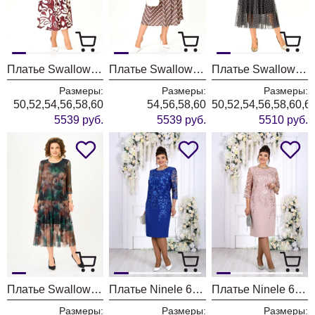
Платье Swallow 844-12 молочный+принт разводы
Платье Swallow 844-11 капучино+принт горох
Платье Swallow 922-1 черный+принт круги
Размеры:
Размеры:
Размеры:
50,52,54,56,58,60
54,56,58,60
50,52,54,56,58,60,6
5539 руб.
5539 руб.
5510 руб.
Платье Swallow 922 изумрудный+коричневые цветы
Платье Ninele 6153 василек
Платье Ninele 6153 пудровый
Размеры:
Размеры:
Размеры: