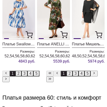
Платье Swallow 929-4 молочный+принт разводы
Платье ANELLI LAUREL 1851 дрим гарден
Платье Мишель Шик 2203 черный + горох
Размеры:
Размеры:
Размеры:
52,54,56,58,60,62
52,54,56,58,60,62
48,50,52,54,56,58,6
4843 руб.
5539 руб.
5974 руб.
1
2
3
4
5
1
2
3
4
5
Платья размера 60: стиль и комфорт