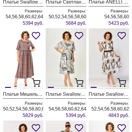
Платье Swallow 827-11 молочный+принт пионы
Платье Светлана-Стиль 2360 шоколад
Платье ANELLI LAUREL 1857 голубые цветы
Размеры:
Размеры:
Размеры:
54,56,58,60,62,64
50,52,54,56,58,60
54,56,58,60
5394 руб.
5684 руб.
5423 руб.
Платье Мишель Шик 2132-2 брусничный + клетка
Платье Swallow 827-3 серый+принт "Коричневые листья "
Платье Swallow 929-1 бежевый+черно-серые разводы
Размеры:
Размеры:
Размеры:
50,52,54,56,58,60,62,64,66
54,56,58,60,62,64
52,54,56,58,60,62
5829 руб.
5394 руб.
4843 руб.