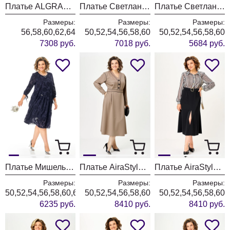
Платье ALGRANDA (Новелла Шарм) 4179
Платье Светлана-Стиль 2354 синий джинс
Платье Светлана-Стиль 2359 черный
Размеры:
Размеры:
Размеры:
56,58,60,62,64
50,52,54,56,58,60
50,52,54,56,58,60
7308 руб.
7018 руб.
5684 руб.
Платье Мишель Шик 2164-2 синий
Платье AiraStyle 24437 капучино
Платье AiraStyle 24435 полоска + черный
Размеры:
Размеры:
Размеры:
50,52,54,56,58,60,62,64,66
50,52,54,56,58,60
50,52,54,56,58,60
6235 руб.
8410 руб.
8410 руб.