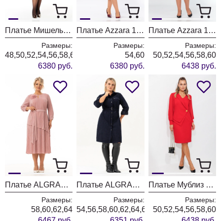
Платье Мишель Шик 2204 графит+клетка
Платье Azzara 10081
Платье Azzara 10080
Размеры:
Размеры:
Размеры:
48,50,52,54,56,58,60,62,64
54,60
50,52,54,56,58,60
6380 руб.
6380 руб.
6438 руб.
Платье ALGRANDA (Новелла Шарм) 4110-3
Платье ALGRANDA (Новелла Шарм) 4176
Платье Мублиз 342 красный
Размеры:
Размеры:
Размеры:
58,60,62,64
54,56,58,60,62,64,66
50,52,54,56,58,60
6467 руб.
6351 руб.
6438 руб.