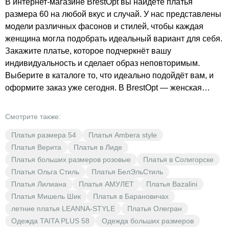
В интернет-магазине BrestOpt вы найдёте платья
размера 60 на любой вкус и случай. У нас представлены
модели различных фасонов и стилей, чтобы каждая
женщина могла подобрать идеальный вариант для себя.
Закажите платье, которое подчеркнёт вашу
индивидуальность и сделает образ неповторимым.
Выберите в каталоге то, что идеально подойдёт вам, и
оформите заказ уже сегодня. В BrestOpt — женская
одежда по низким ценам, выгода гарантирована!
Смотрите также:
Платья размера 54
Платья Ambera style
Платья Верита
Платья в Лиде
Платья больших размеров розовые
Платья в Солигорске
Платья Ольга Стиль
Платья БелЭльСтиль
Платья Лилиана
Платья АМУЛЕТ
Платья Bazalini
Платья Мишель Шик
Платья в Барановичах
летние платья LEANNA-STYLE
Платья Олегран
Одежда TAITA PLUS 58
Одежда больших размеров