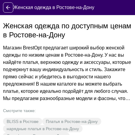
Женская одежда в Ростове-на-Дону
Женская одежда по доступным ценам
в Ростове-на-Дону
Магазин BrestOpt предлагает широкий выбор женской
одежды по низким ценам в Ростове-на-Дону. У нас вы
найдёте платья, верхнюю одежду и аксессуары, которые
подчеркнут вашу индивидуальность и стиль. Закажите
прямо сейчас и убедитесь в выгодности нашего
предложения! В нашем каталоге вы можете выбрать
платье, которое идеально подойдёт для любого случая.
Мы предлагаем разнообразные модели и фасоны, чтобы
каждая женщина могла подобрать что-то для себя.
Смотрите также:
Добавьте в корзину и оформите заказ уже сегодня!
Верхняя одежда от BrestOpt — это не только стиль, но и
BLISS в Ростове
Платья в Ростове-на-Дону
защита от непогоды. Наши куртки и пальто изготовлены
нарядные платья в Ростове-на-Дону
из качественных материалов и обеспечивают комфорт и