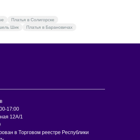
ые
Платья в Солигорске
шель Шик
Платья в Барановичах
в
00-17:00
рная 12А/1
0
рован в Торговом реестре Республики