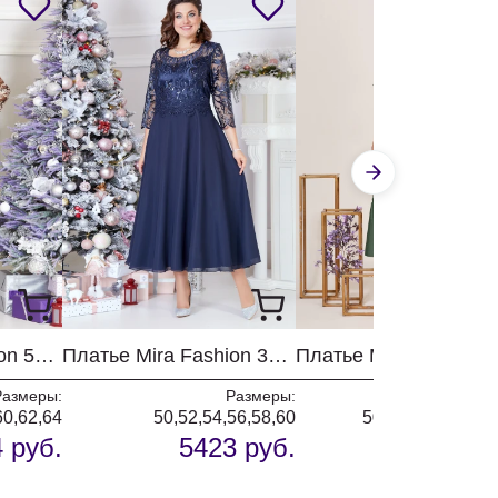
Платье Mira Fashion 5330
Платье Mira Fashion 3978-7
Размеры:
Размеры:
Разм
60,62,64
50,52,54,56,58,60
50,52,54,56,58,6
 руб.
5423 руб.
5684 р