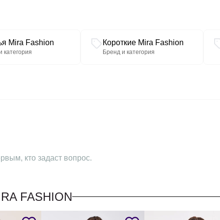
Ширина рукава 19,5 см.
В 52 р. ширина груди 51 с
я Mira Fashion
Короткие Mira Fashion
и категория
Бренд и категория
рвым, кто задаст вопрос.
IRA FASHION