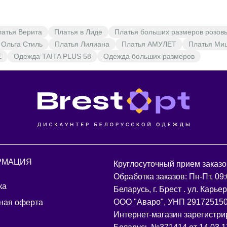
латья Верита
Платья в Лиде
Платья больших размеров розов
 Ольга Стиль
Платья Лилиана
Платья АМУЛЕТ
Платья Ми
E
Одежда TAITA PLUS 58
Одежда больших размеров
РМАЦИЯ
Круглосуточный прием заказо
Обработка заказов: Пн-Пт, 09:
ка
Беларусь, г. Брест . ул. Карье
ООО "Аваро", УНП 29172515
ная оферта
Интернет-магазин зарегистри