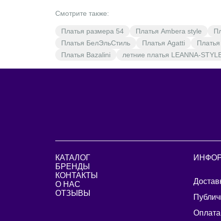
Смотрите также:
Платья размера 54
Платья Ambera style
П
Платья БелЭльСтиль
Платья Agatti
Платья
Платья Bazalini
летние платья LEANNA-STYL
КАТАЛОГ
ИНФО
БРЕНДЫ
КОНТАКТЫ
Достав
О НАС
ОТЗЫВЫ
Публич
Оплата