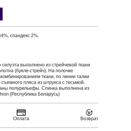
44%, спандекс 2%.
 силуэта выполнено из стрейчевой ткани
олотна (букле-стрейч). На полочке
комбинированием ткани, по линии талии
 съемного пляса из штрукса с тесьмой.
таны полурельефы. Спинка выполнена из
средним швом и полурельефами, в среднем
hion (Республика Беларусь)
низу шлица. Рукава оптимальной длины, из
вано пуговицами разного диаметра.
овседневного образа.
Оплата
Возврат