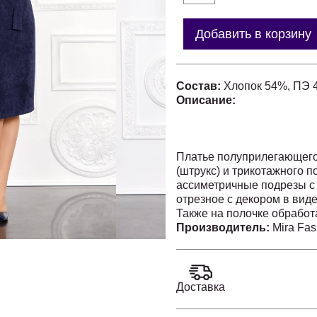
Добавить в корзину
Состав:
Хлопок 54%, ПЭ 
Описание:
Платье полуприлегающего
(штрукс) и трикотажного п
ассиметричные подрезы с 
отрезное с декором в виде
Также на полочке обрабо
однотонного штрукса со 
Производитель:
Mira Fas
шве потайная молния, по 
штрукса. Платье декориро
Прекрасно подойдет для п
Доставка
Длина изделия 108 см.
Длина рукава 46 см.