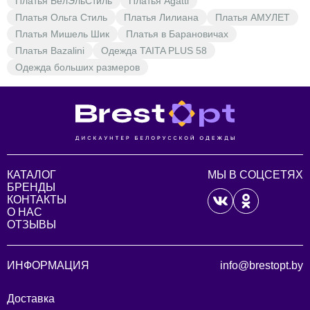
Платья БелЭльСтиль
Платья Agatti
Платья Ольга Стиль
Платья Лилиана
Платья АМУЛЕТ
Платья Мишель Шик
Платья в Барановичах
Платья Bazalini
Одежда TAITA PLUS 58
Одежда больших размеров
КАТАЛОГ
МЫ В СОЦСЕТЯХ
БРЕНДЫ
КОНТАКТЫ
О НАС
ОТЗЫВЫ
ИНФОРМАЦИЯ
info@brestopt.by
Доставка