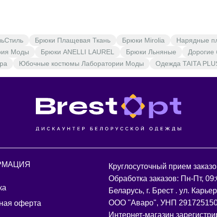
льСтиль
Брюки Плащевая Ткань
Брюки Mirolia
Нарядные п
рия Моды
Брюки ANELLI LAUREL
Брюки Льняные
Дорогие
ра
Юбочные костюмы Лаборатории Моды
Одежда TAITA PLU
РМАЦИЯ
Круглосуточный прием заказо
Обработка заказов: Пн-Пт, 09:
ка
Беларусь, г. Брест . ул. Карье
ООО "Аваро", УНП 29172515
ная оферта
Интернет-магазин зарегистри