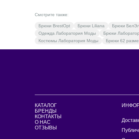
Смотрите также:
Брюки BrestOpt
Брюки Liliana
Брюки БелЭ
Одежда Лаборатория Моды
Брюки Лаборато
Костюмы Лаборатория Моды
Брюки 62 разме
КАТАЛОГ
ИНФО
БРЕНДЫ
КОНТАКТЫ
Достав
О НАС
ОТЗЫВЫ
Публич