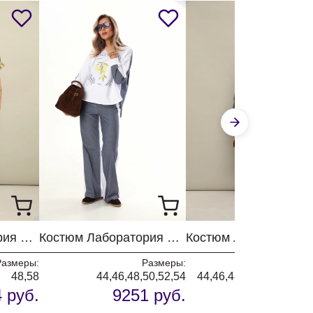
Костюм Лаборатория Моды К 940143 зелень
Костюм Лаборатория Моды К 1380140
Размеры:
Размеры:
Разм
48,58
44,46,48,50,52,54
44,46,48,50,52,54,56,5
 руб.
9251 руб.
12499 р