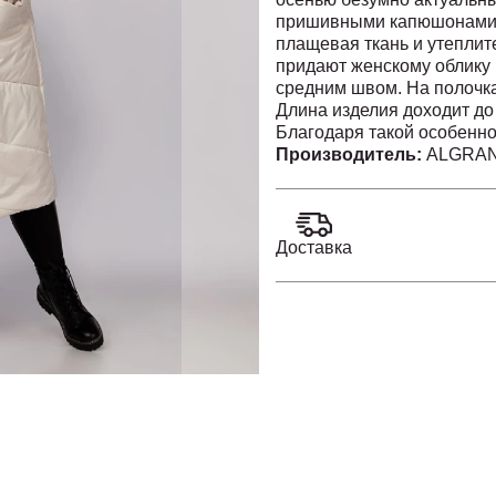
пришивными капюшонами. 
плащевая ткань и утепли
придают женскому облику 
средним швом. На полочка
Длина изделия доходит до
Благодаря такой особенно
смотреться в сочетании с 
Производитель:
ALGRAND
молнии, слегка смещённая
есть навесная петля и кра
лучшей фиксации, исполь
одношовный, втачной, дли
Доставка
девушек любого возраста,
Длина изделия -105 см.
Длина рукава - 64 см.