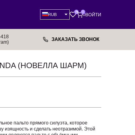
0
0
ВОЙТИ
RUB
0
-418
ЗАКАЗАТЬ ЗВОНОК
ram)
NDA (НОВЕЛЛА ШАРМ)
льное пальто прямого силуэта, которое
у изящность и сделать неотразимой. Этой
ыми являются пальто с объёмными,