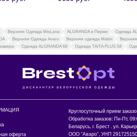
а
Верхняя Одежда MisLana
ALGRANDA в Перми
Одежда A
DA
Верхняя Одежда Avaro
Верхняя одежда Matini
Верхня
размера
Одежда ALGRANDA 68
Одежда TAITA PLUS 58
Оде
РМАЦИЯ
Круглосуточный прием заказо
Обработка заказов: Пн-Пт, 09:
ка
Беларусь, г. Брест . ул. Карье
ООО "Аваро", УНП 29172515
ная оферта