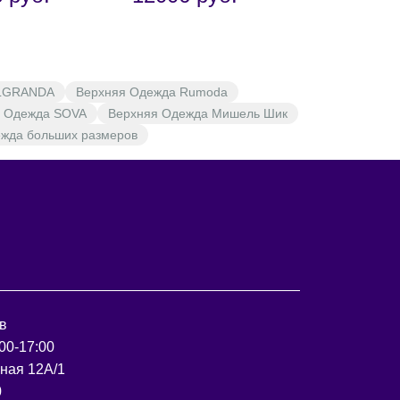
LGRANDA
Верхняя Одежда Rumoda
я Одежда SOVA
Верхняя Одежда Мишель Шик
жда больших размеров
в
00-17:00
рная 12А/1
0