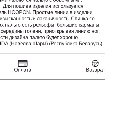
Для пошива изделия используется
тель HOОPON. Простые линии в изделии
изысканность и лаконичность. Спинка со
х пальто есть рельефы, большие карманы.
 середины голени, приоткрывая линию ног.
сти дизайна пальто будет хорошо
обувью на каблуке. Застёжка пальто на
A (Новелла Шарм) (Республика Беларусь)
 в левую сторону. В верхней части борта
сивая пуговица, а в нижней и по центру, для
зуются пришивные магниты. Рукав
нный. Пальто на подкладке. Подходит для
Оплата
Возврат
 обеспечивает комфорт и лёгкость движения.