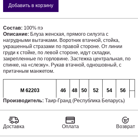
Добавить в корзину
Состав:
100% пэ
Описание:
Блуза женская, прямого силуэта с
нагрудными вытачками. Воротник втачной, стойка,
украшенный стразами по правой стороне. От линии
груди к стойке, по левой стороне, идут складки,
закрепленные по горловине. Застежка центральная, по
спинке, на «слезку». Рукав втачной, одношовный, с
притачным манжетом.
М 62203
46
48
50
52
54
56
Производитель:
Таир-Гранд (Республика Беларусь)
Длинна спинки, (см)
60,5
62
62
63,5
66,5
66,5
Доставка
Оплата
Возврат
Ширина спинки, (см)
36
38
38
40,5
40,5
40,5