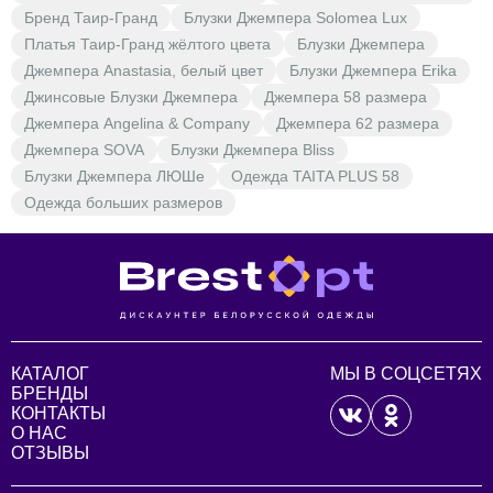
Бренд Таир-Гранд
Блузки Джемпера Solomea Lux
Платья Таир-Гранд жёлтого цвета
Блузки Джемпера
Джемпера Anastasia, белый цвет
Блузки Джемпера Erika
Джинсовые Блузки Джемпера
Джемпера 58 размера
Джемпера Angelina & Company
Джемпера 62 размера
Джемпера SOVA
Блузки Джемпера Bliss
Блузки Джемпера ЛЮШе
Одежда TAITA PLUS 58
Одежда больших размеров
КАТАЛОГ
МЫ В СОЦСЕТЯХ
БРЕНДЫ
КОНТАКТЫ
О НАС
ОТЗЫВЫ