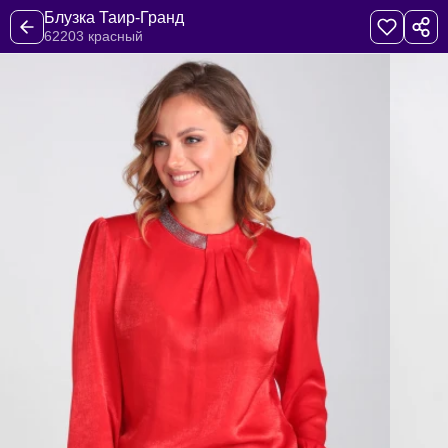
Блузка Таир-Гранд
62203 красный