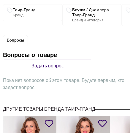
Связанные разделы каталога
Таир-Гранд
Блузки / Джемпера
Таир-Гранд
Бренд
Ширина под
51
53
55
57
59
61
Бренд и категория
проймой, (см) ПОГ
Ширина по бедрам,
Вопросы
53
55
57
59
61
63
(см) ПОБ
Вопросы о товаре
Ширина плеча, (см)
10
11
11
11,5
11,5
11,5
Задать вопрос
Пока нет вопросов об этом товаре. Будьте первым, кто
Длина рукава, (см)
64
64
64
64
64
64
задаст вопрос.
Ширина рукава под
ДРУГИЕ ТОВАРЫ БРЕНДА ТАИР-ГРАНД
проймой (обхват),
38
40
42
42
45
46
(см)
Длина полочки (