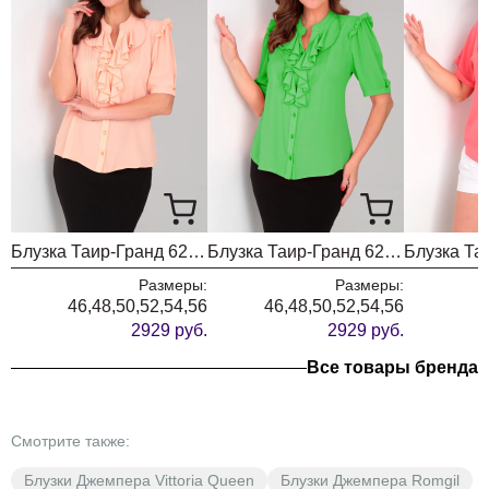
59,5
61
61
63
66
66
центр ), (см)
Блузка Таир-Гранд 62417 персик
Блузка Таир-Гранд 62417 зеленый
Размеры:
Размеры:
46,48,50,52,54,56
46,48,50,52,54,56
2929 руб.
2929 руб.
Все товары бренда
Смотрите также:
Блузки Джемпера Vittoria Queen
Блузки Джемпера Romgil