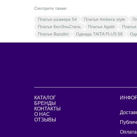
Смотрите также:
Платья размера 54
Платья Ambera style
П
Платья БелЭльСтиль
Платья Agatti
Платья
Платья Bazalini
Одежда TAITA PLUS 58
Од
КАТАЛОГ
ИНФО
БРЕНДЫ
КОНТАКТЫ
Достав
О НАС
ОТЗЫВЫ
Публич
Оплата