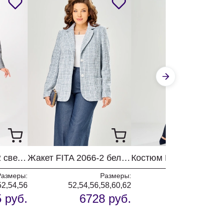
Костюм FITA 309-2 светло-серый
Жакет FITA 2066-2 бело-голубой
Размеры:
Размеры:
Разм
52,54,56
52,54,56,58,60,62
52,54,56,58,6
 руб.
6728 руб.
9686 р