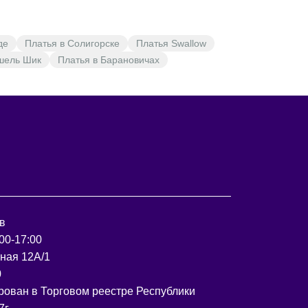
де
Платья в Солигорске
Платья Swallow
шель Шик
Платья в Барановичах
в
00-17:00
рная 12А/1
0
рован в Торговом реестре Республики