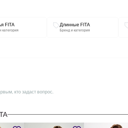
ья FITA
Длинные FITA
и категория
Бренд и категория
рвым, кто задаст вопрос.
TA