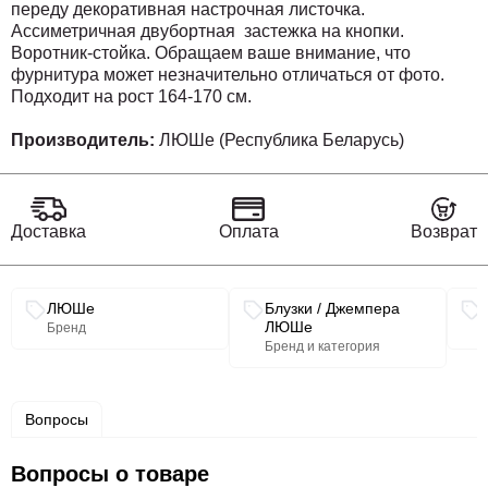
переду декоративная настрочная листочка.
Ассиметричная двубортная застежка на кнопки.
Воротник-стойка. Обращаем ваше внимание, что
фурнитура может незначительно отличаться от фото.
Подходит на рост 164-170 см.
Длина блузки (44-48р - 69см)(50-54р - 71см)
Производитель:
ЛЮШе (Республика Беларусь)
Длина рукава от горловины (44-48р - 60,5см)(50-54р -
62см).
Доставка
Оплата
Возврат
Связанные разделы каталога
ЛЮШе
Блузки / Джемпера
ЛЮШе
Бренд
Бренд и категория
Вопросы
Вопросы о товаре