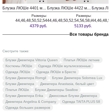
Блузка ЛЮШе 4401 молочный
Блузка ЛЮШе 4422 молочный
Размеры:
Размеры:
44,46,48,50,52,54
44,46,48,50,52,54,56,58,60
44,46,48,5
4379 руб.
5133 руб.
Все товары бренда
Смотрите также:
Блузки Джемпера Vittoria Queen
Платья ЛЮШе летние
Костюмы ЛЮШе
Одежда ЛЮШе мультисезонные
Одежда ЛЮШе
Одежда ЛЮШе в Бресте
Блузки Джемпера Romgil
Блузки Джемпера Solomea Lux
Блузки Джемпера
Джемпера Anastasia, белый цвет
Платья ЛЮШе
Блузки Джемперы Swallow
Блузки Джемпера Erika
Джинсовые Блузки Джемпера
Джемпера Angelina & Company
Одежда TAITA PLUS 58
Одежда больших размеров