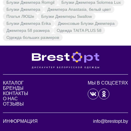
Блузки Джемпера Romgil
Блузки Джемпера Solomea Lux
Блузки Джемпера
Джемпера Anastasia, белый цвет
Платья ЛЮШе
Блузки Джемперы Swallow
Блузки Джемпера Erika
Джинсовые Блузки Джемпера
Джемпера 58 размера
Одежда TAITA PLUS 58
Одежда больших размеров
КАТАЛОГ
МЫ В СОЦСЕТЯХ
БРЕНДЫ
КОНТАКТЫ
О НАС
ОТЗЫВЫ
ИНФОРМАЦИЯ
info@brestopt.by