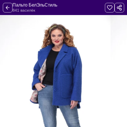
Пальто БелЭльСтиль
841 василёк