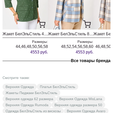
Жакет БелЭльСтиль 412 олива + белый горох
Жакет БелЭльСтиль 886 голубая клетка
Размеры:
Размеры:
44,46,48,50,56,58
48,52,54,56,58,60
46,48,50,
4553 руб.
4553 руб.
Все товары бренда
Смотрите также:
Верхняя Одежда
Платья БелЭльСтиль
Жакеты Пиджаки БелЭльСтиль
Верхняя одежда 62 размера
Верхняя Одежда MisLana
Верхняя Одежда Rumoda
Верхняя одежда размера 50
Одежда БелЭльСтиль из вискозы
Верхняя Одежда Avaro