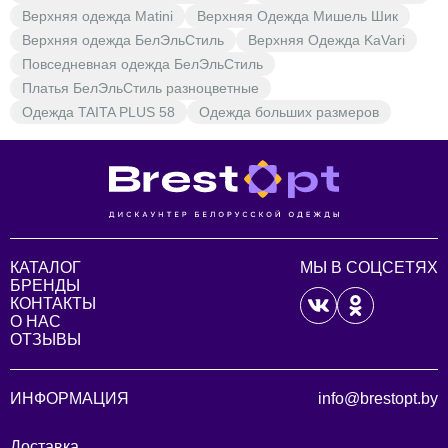
Верхняя одежда Matini
Верхняя Одежда Мишель Шик
Верхняя одежда БелЭльСтиль
Верхняя Одежда KaVari
Повседневная одежда БелЭльСтиль
Платья БелЭльСтиль разноцветные
Одежда TAITA PLUS 58
Одежда больших размеров
КАТАЛОГ
МЫ В СОЦСЕТЯХ
БРЕНДЫ
КОНТАКТЫ
О НАС
ОТЗЫВЫ
ИНФОРМАЦИЯ
info@brestopt.by
Доставка