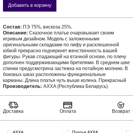
Добавить в корзину
Состав:
ПЭ 75%, вискоза 25%.
Описание:
Сказочное платье очаровывает своим
игривым дизайном. Модель с заложенными
оригинальными складками по лифу и расклешенной
юбкой прекрасно подчеркнет женственность вашей
фигуры. Рукав спадающий на втачной основе, по плечу
дополнен поддерживающими бретелями. В среднем шве
спинки предусмотрена застежка на потайную молнию. В
боковых швах расположены функциональные
карманы. Длина платья чуть выше колена. Прекрасный
коктейльный вариант платья. Оно привнесёт ощущение
Производитель:
AXXA (Республика Беларусь)
праздника в каждый день жизнерадостной и яркой
девушки.
Длина изделия по спинке 86 см.
Доставка
Оплата
Возврат
Длина рукава 25 см.
Связанные разделы каталога
AXXA
Платья AXXA