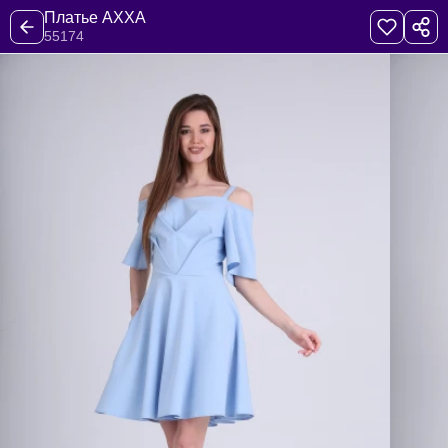
Платье AXXA
55174