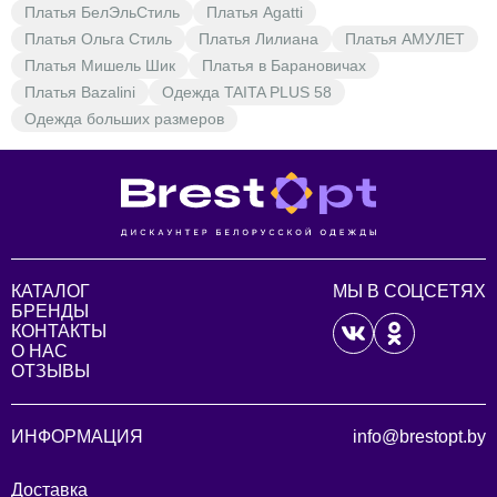
Платья БелЭльСтиль
Платья Agatti
Платья Ольга Стиль
Платья Лилиана
Платья АМУЛЕТ
Платья Мишель Шик
Платья в Барановичах
Платья Bazalini
Одежда TAITA PLUS 58
Одежда больших размеров
КАТАЛОГ
МЫ В СОЦСЕТЯХ
БРЕНДЫ
КОНТАКТЫ
О НАС
ОТЗЫВЫ
ИНФОРМАЦИЯ
info@brestopt.by
Доставка