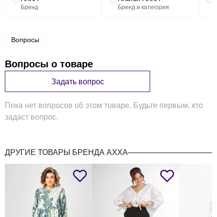
Ширина
Бренд
Бренд и категория
Ширина
изделия
изделия
Обхват
Обхват
на
Дли
по
Размер
Рост
линии
бюста
бедёр
уровне
изде
Вопросы
талии
глубины
проймы
Вопросы о товаре
44
88
96
170
44
38
8
Задать вопрос
46
92
100
170
46
40
8
Пока нет вопросов об этом товаре. Будьте первым, кто
48
96
104
170
48
42
8
задаст вопрос.
ДРУГИЕ ТОВАРЫ БРЕНДА AXXA