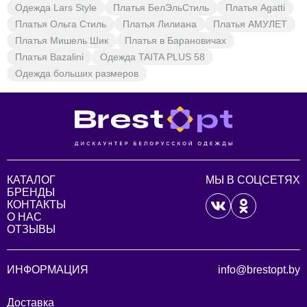
Одежда Lars Style
Платья БелЭльСтиль
Платья Agatti
Платья Ольга Стиль
Платья Лилиана
Платья АМУЛЕТ
Платья Мишель Шик
Платья в Барановичах
Платья Bazalini
Одежда TAITA PLUS 58
Одежда больших размеров
КАТАЛОГ
МЫ В СОЦСЕТЯХ
БРЕНДЫ
КОНТАКТЫ
О НАС
ОТЗЫВЫ
ИНФОРМАЦИЯ
info@brestopt.by
Доставка