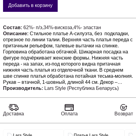
Добавить в корзину
Состав:
62%- п/э,34%-вискоза,4%- эластан
Описание:
Стильное платье А-силуэта, без подкладки,
отрезное по линии талии. Верхняя часть платья переда с
притачным рельефом, талевые вытачки на спинке.
Горловина обработана обтачкой. Шикарная посадка на
фигуре подчёркивает женские формы. Нижняя часть
переда - на запах, из-под которого видна притачная
нижняя часть платья из отделочной ткани. В среднем
шве спинке платья обработана потайная тесьма-молния.
Рукав – втачной, 1-шовный, длиной 44 см. Декор –
брошь может отличаться от заявленного на фото. В этом
Производитель:
Lars Style (Республика Беларусь)
платье Вы будете в центре внимания на любом
торжестве!
Доставка
Оплата
Возврат
Связанные разделы каталога
Lars Style
Платья Lars Style