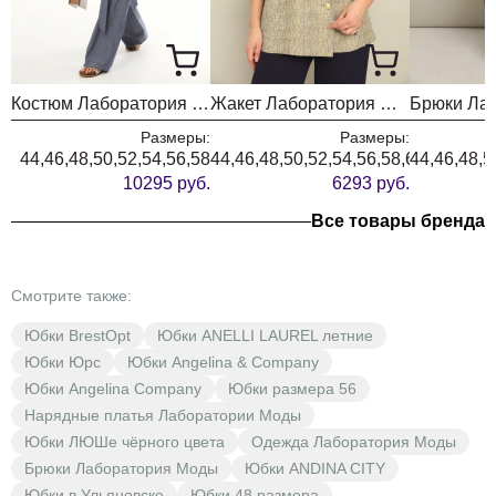
Костюм Лаборатория Моды К 5022 джинс
Жакет Лаборатория Моды М 86 меланж
Размеры:
Размеры:
44,46,48,50,52,54,56,58
44,46,48,50,52,54,56,58,60
44,46,48,5
10295 руб.
6293 руб.
Все товары бренда
Смотрите также:
Юбки BrestOpt
Юбки ANELLI LAUREL летние
Юбки Юрс
Юбки Angelina & Company
Юбки Angelina Company
Юбки размера 56
Нарядные платья Лаборатории Моды
Юбки ЛЮШе чёрного цвета
Одежда Лаборатория Моды
Брюки Лаборатория Моды
Юбки ANDINA CITY
Юбки в Ульяновске
Юбки 48 размера