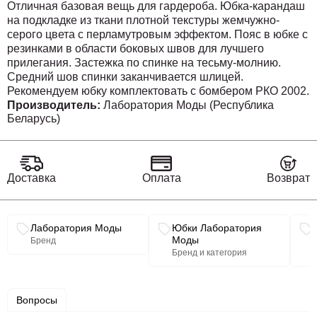
Отличная базовая вещь для гардероба. Юбка-карандаш
на подкладке из ткани плотной текстуры жемчужно-
серого цвета с перламутровым эффектом. Пояс в юбке с
резинками в области боковых швов для лучшего
прилегания. Застежка по спинке на тесьму-молнию.
Средний шов спинки заканчивается шлицей.
Рекомендуем юбку комплектовать с бомбером РКО 2002.
При покупке комплекта РКО 2027, вы можете
Производитель:
Лаборатория Моды (Республика
Беларусь)
существенно сэкономить.
Покупать комплектом гораздо выгоднее, чем по
отдельности. Во-первых, вы экономите за счёт нашей
скидки на комплект. Во-вторых, вы экономите на
доставке, так как платите за неё 1 раз.
Доставка
Оплата
Возврат
Связанные разделы каталога
юбка
42
44
46
48
50
52
54
56
Лаборатория Моды
Юбки Лаборатория
Моды
Бренд
ОТ
69
73
77
82
86
90
94
98
Бренд и категория
ОБ
95
99
103
107
111
115
119
123
Вопросы
Длина
69,5
69,5
66
66
67,5
67,5
68,5
68,5