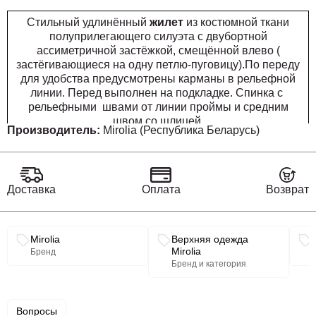
Стильный удлинённый
жилет
из костюмной ткани
полуприлегающего силуэта с двубортной
ассиметричной застёжкой, смещённой влево (
застёгивающиеся на одну петлю-пуговицу).По переду
для удобства предусмотрены карманы в рельефной
линии. Перед выполнен на подкладке. Спинка с
рельефными швами от линии проймы и средним
швом со шлицей.
Производитель:
Mirolia (Республика Беларусь)
Длина изделия 90-92см.
Доставка
Оплата
Возврат
Связанные разделы каталога
Mirolia
Верхняя одежда
Mirolia
Бренд
Бренд и категория
Вопросы