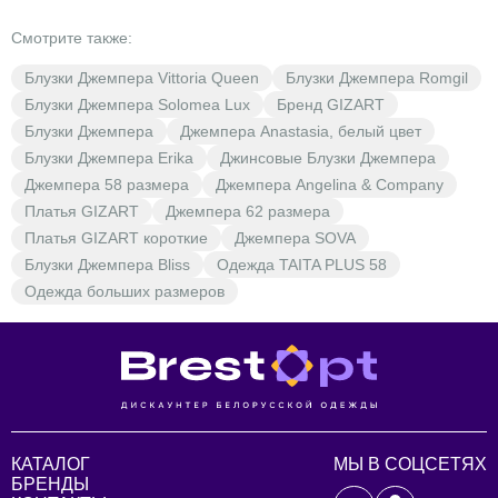
ценам. Откройте для себя мир моды с BrestOpt!
Смотрите также:
Блузки Джемпера Vittoria Queen
Блузки Джемпера Romgil
Блузки Джемпера Solomea Lux
Бренд GIZART
Блузки Джемпера
Джемпера Anastasia, белый цвет
Блузки Джемпера Erika
Джинсовые Блузки Джемпера
Джемпера 58 размера
Джемпера Angelina & Company
Платья GIZART
Джемпера 62 размера
Платья GIZART короткие
Джемпера SOVA
Блузки Джемпера Bliss
Одежда TAITA PLUS 58
Одежда больших размеров
КАТАЛОГ
МЫ В СОЦСЕТЯХ
БРЕНДЫ