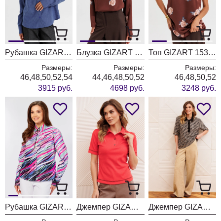
Рубашка GIZART 15450 синий + клетка
Блузка GIZART 15434 капучино + принт цветы
Топ GIZART 15328 капучино + принт цветы
Размеры:
Размеры:
Размеры:
46,48,50,52,54
44,46,48,50,52
46,48,50,52
3915 руб.
4698 руб.
3248 руб.
Рубашка GIZART 1-5450 розово-бело-синий принт
Джемпер GIZART 15419-1 морковный
Джемпер GIZART 15380 серо-бежево-черный