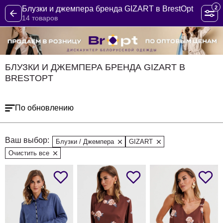
2
Блузки и джемпера бренда GIZART в BrestOpt
14 товаров
БЛУЗКИ И ДЖЕМПЕРА БРЕНДА GIZART В
BRESTOPT
По обновлению
Ваш выбор:
Блузки / Джемпера
GIZART
Очистить все