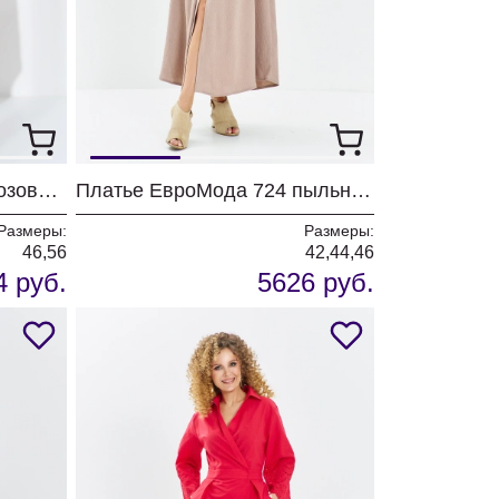
Платье ЕвроМода 730 розовая полоса + белый
Платье ЕвроМода 724 пыльная роза
Размеры:
Размеры:
46,56
42,44,46
4 руб.
5626 руб.