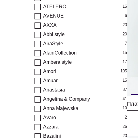
ATELERO
15
AVENUE
6
AXXA
20
Abbi style
20
AiraStyle
7
AlaniCollection
15
Ambera style
17
Amori
105
Amuar
15
Anastasia
87
Angelina & Company
41
Пла
Anna Majewska
19
Avaro
2
Azzara
26
Bazalini
20