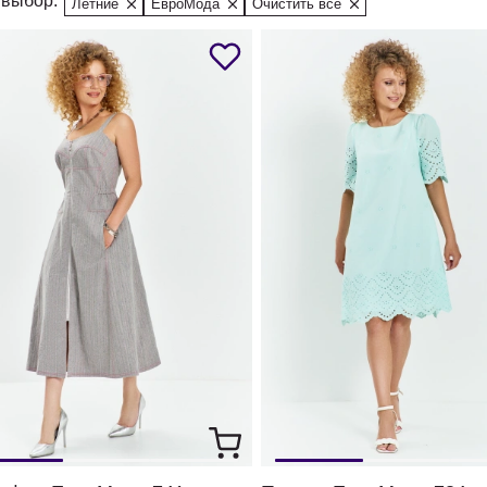
выбор:
Летние
ЕвроМода
Очистить все