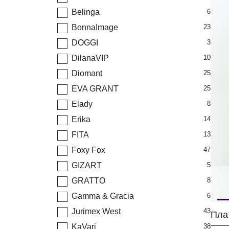
Belinga
6
BonnaImage
23
DOGGI
3
DilanaVIP
10
Diomant
25
EVA GRANT
25
Elady
8
Erika
14
FITA
13
Foxy Fox
47
GIZART
5
GRATTO
8
Gamma & Gracia
6
Jurimex West
43
Пла
KaVari
38