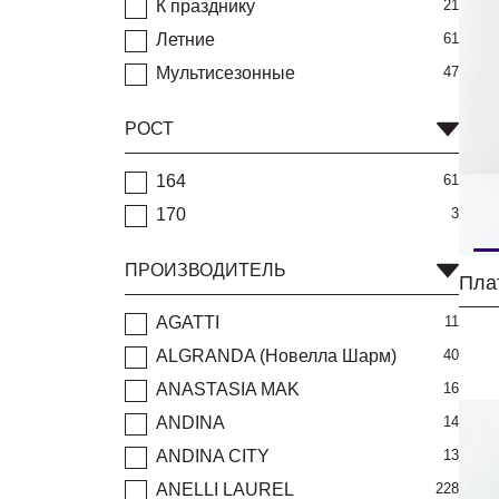
К празднику
21
Летние
61
Мультисезонные
47
РОСТ
164
61
170
3
ПРОИЗВОДИТЕЛЬ
Пла
AGATTI
11
ALGRANDA (Новелла Шарм)
40
ANASTASIA MAK
16
ANDINA
14
ANDINA CITY
13
ANELLI LAUREL
228