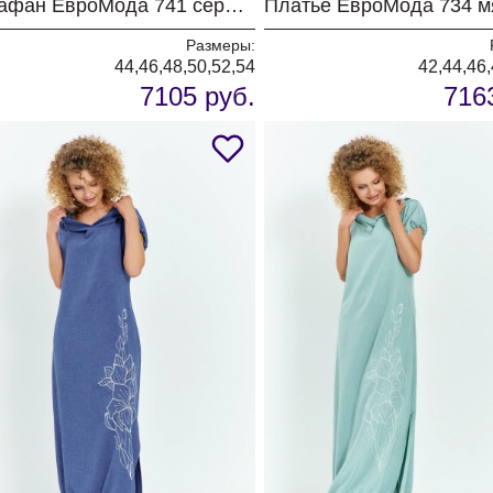
Сарафан ЕвроМода 741 серый + розовая полоска
Платье ЕвроМода 734 м
Размеры:
44,46,48,50,52,54
42,44,46,
7105 руб.
716