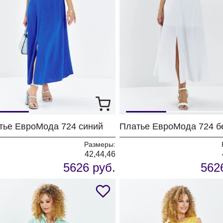
тье ЕвроМода 724 синий
Платье ЕвроМода 724 б
Размеры:
42,44,46
5626 руб.
562