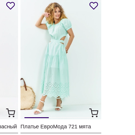
расный
Платье ЕвроМода 721 мята