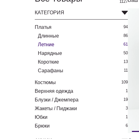
Ваш 
1127
КАТЕГОРИЯ
Платья
94
Длинные
86
Летние
61
Нарядные
50
Короткие
13
Сарафаны
11
Костюмы
109
Верхняя одежда
1
Блузки / Джемпера
19
Жакеты / Пиджаки
3
Юбки
1
Брюки
6