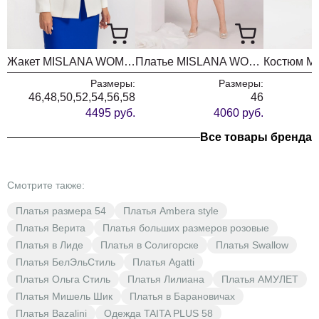
Жакет MISLANA WOMEN А804 белый
Платье MISLANA WOMEN 728/1
Размеры:
Размеры:
46,48,50,52,54,56,58
46
4495 руб.
4060 руб.
Все товары бренда
Смотрите также:
Платья размера 54
Платья Ambera style
Платья Верита
Платья больших размеров розовые
Платья в Лиде
Платья в Солигорске
Платья Swallow
Платья БелЭльСтиль
Платья Agatti
Платья Ольга Стиль
Платья Лилиана
Платья АМУЛЕТ
Платья Мишель Шик
Платья в Барановичах
Платья Bazalini
Одежда TAITA PLUS 58