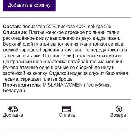
Добавить в корзину
Состав:
полиэстер 55%, вискоза 40%, лайкра 5%
Описание:
Платье женское отрезное по линии талии
расклешённое к низу выполнено из двух видов ткани.
Верхний слой платья выполнен из ткани тонкая сетка в
мелкий горошек. Горловина круглая. По переду кокетка и
талевые вытачки. По спинке лифа талевые вытачки и
центральный шов и застёжка потайная тесьма молния.
Рукава втачные одно шовные со сборкой по низу и
застёжкой на кнопку. Отделкой изделия служит бархатная
тесьма. Украшает платье брошь.
Длина изделия: 113 см.
Производитель:
MISLANA WOMEN (Республика
Беларусь)
Длина рукава: 53 см.
Доставка
Оплата
Возврат