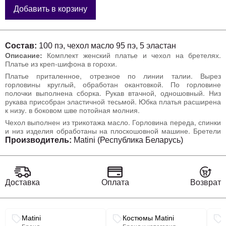
Добавить в корзину
Состав:
100 пэ, чехол масло 95 пэ, 5 эластан
Описание:
Комплект женский платье и чехол на бретелях.
Платье из креп-шифона в горохи.
Платье приталенное, отрезное по линии талии. Вырез
горловины круглый, обработан окантовкой. По горловине
полочки выполнена сборка. Рукав втачной, одношовный. Низ
рукава присобран эластичной тесьмой. Юбка платья расширена
к низу. в боковом шве потойная молния.
Чехол выполнен из трикотажа масло. Горловина переда, спинки
и низ изделия обработаны на плоскошовной машине. Бретели
выполнены на окантователе. Длина бретелей регулируется.
Производитель:
Matini (Республика Беларусь)
Доставка
Оплата
Возврат
Связанные разделы каталога
Matini
Костюмы Matini