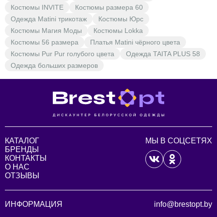
Костюмы INVITE
Костюмы размера 60
Одежда Matini трикотаж
Костюмы Юрс
Костюмы Магия Моды
Костюмы Lokka
Костюмы 56 размера
Платья Matini чёрного цвета
Костюмы Pur Pur голубого цвета
Одежда TAITA PLUS 58
Одежда больших размеров
КАТАЛОГ
МЫ В СОЦСЕТЯХ
БРЕНДЫ
КОНТАКТЫ
О НАС
ОТЗЫВЫ
ИНФОРМАЦИЯ
info@brestopt.by