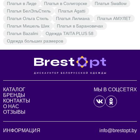
Платья в Лиде
Платья в Солигорске
Платья Swallow
Платья БелЭльСтиль
Платья Agatti
Платья Ольга Стиль
Платья Лилиана
Платья АМУЛЕТ
Платья Мишель Шик
Платья в Барановичах
Платья Bazalini
Одежда TAITA PLUS 58
Одежда больших размеров
КАТАЛОГ
МЫ В СОЦСЕТЯХ
БРЕНДЫ
КОНТАКТЫ
О НАС
ОТЗЫВЫ
ИНФОРМАЦИЯ
info@brestopt.by