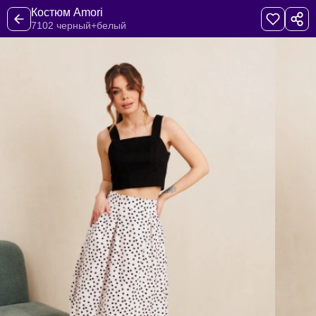
Костюм Amori
7102 черный+белый