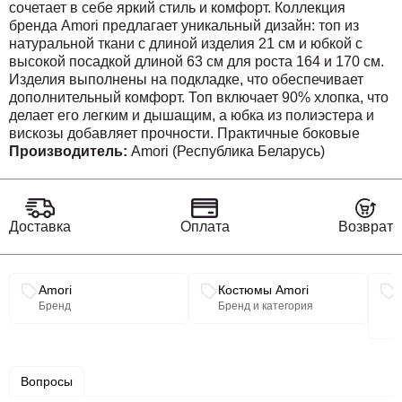
сочетает в себе яркий стиль и комфорт. Коллекция
бренда Amori предлагает уникальный дизайн: топ из
натуральной ткани с длиной изделия 21 см и юбкой с
высокой посадкой длиной 63 см для роста 164 и 170 см.
Изделия выполнены на подкладке, что обеспечивает
дополнительный комфорт. Топ включает 90% хлопка, что
делает его легким и дышащим, а юбка из полиэстера и
вискозы добавляет прочности. Практичные боковые
карманы делают костюм идеальным выбором для
Производитель:
Amori (Республика Беларусь)
повседневного и делового стиля. Костюм подходит для
весны и лета, оттеняя вашу индивидуальность зимой за
счет яркого красно-белого цвета.
Доставка
Оплата
Возврат
Связанные разделы каталога
Amori
Костюмы Amori
Бренд
Бренд и категория
Вопросы