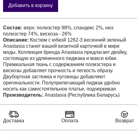
Добавить в корзину
Состав:
верх: полиэстер 98%, спандекс 2%, низ:
полиэстер 74%, вискоза - 26%
Описание:
Костюм с юбкой 1262-3 весенний зеленый
Anastasia станет вашей визитной карточкой в мире
моды. Коллекция бренда Anastasia предлагает двойку,
состоящую из удлиненного пиджака и макси юбки.
Премиальная ткань с содержанием полиэстера и
вискозы добавляет прочность и легкость образу.
Двубортная застежка и пуговицы добавляют
оригинальности. Полуприлегающий пиджак удобно
носить как самостоятельное платье, подчеркивая
достоинства фигуры. Макси юбка с резинкой на поясе
Производитель:
Anastasia (Республика Беларусь)
обеспечивает идеальную посадку, а яркий зеленый цвет
подчеркивает стильный внешний вид. Идеально
подходит для весенних прогулок и деловых встреч, этот
костюм легко адаптируется под различные события в
Доставка
Оплата
Возврат
вашем расписании.