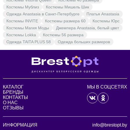
Костюмы Vittoria Queen
Костюмы 48 размера
Костюмы Мублиз
Костюмы Мишель Шик
Одежда Anastasia в Санкт-Петербурге
Платья Anastasia
Костюмы INVITE
Костюмы размера 60
Костюмы Юрс
Костюмы Магия Моды
Джемпера Anastasia, белый цвет
Костюмы Lokka
Костюмы 56 размера
Одежда TAITA PLUS 58
Одежда больших размеров
КАТАЛОГ
МЫ В СОЦСЕТЯХ
БРЕНДЫ
КОНТАКТЫ
О НАС
ОТЗЫВЫ
ИНФОРМАЦИЯ
info@brestopt.by