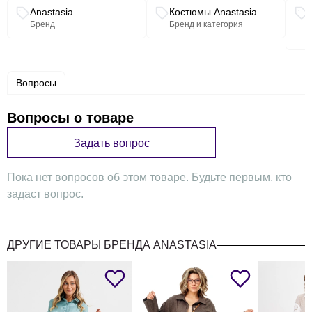
Длина по синке (48-52)-83см , (54-62)-86 см. Длина
Связанные разделы каталога
Anastasia
Костюмы Anastasia
рукава:(48-52)-60см, (54-58)-62см, (60-62)-63см. Длинна
Бренд
Бренд и категория
юбки 98см.
Вопросы
Вопросы о товаре
Задать вопрос
Пока нет вопросов об этом товаре. Будьте первым, кто
задаст вопрос.
ДРУГИЕ ТОВАРЫ БРЕНДА ANASTASIA