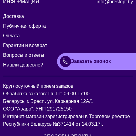
ИНФОРМАЦИЯ
info@brestopt.by
Размер 60:
Доставка
Рубашка: ОГ-142; ОБ-142; ОП-54; ДИ-73; ДР с плечом -
Публичная оферта
36;
Оплата
Брюки: ОТ-118; ОБ-132; ДИ-107; ширина по низу - 68;
Гарантии и возврат
Вопросы и ответы
Заказать звонок
Нашли дешевле?
Круглосуточный прием заказов
Обработка заказов: Пн-Пт, 09:00-17:00
Беларусь, г. Брест . ул. Карьерная 12А/1
ООО "Аваро", УНП 291725150
Интернет-магазин зарегистрирован в Торговом реестре
Республики Беларусь №371414 от 14.03.17г.