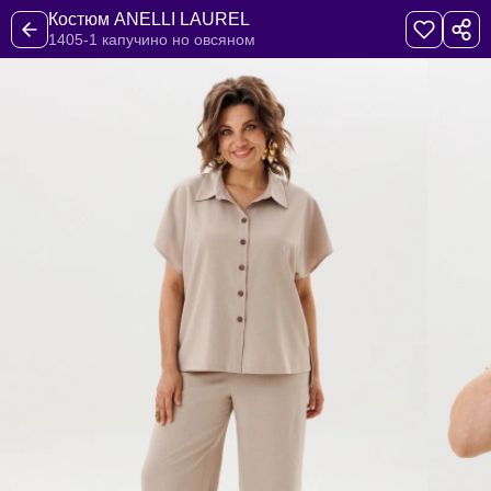
Костюм ANELLI LAUREL
1405-1 капучино но овсяном