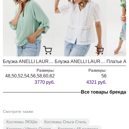
Размер 50:
Рубашка: ОГ-120; ОБ-120; ОП-46; ДИ-71; ДР с плечом -
30;
Брюки: ОТ-98; ОБ-112; ДИ-106; ширина по низу - 64;
Блузка ANELLI LAUREL 1861 мятный лепесток
Блузка ANELLI LAUREL 1885 вау ришелье
Размер 52:
Размеры:
Размеры:
Рубашка: ОГ-124; ОБ-124; ОП-48; ДИ-72; ДР с плечом -
48,50,52,54,56,58,60,62
56
31;
3770 руб.
4321 руб.
Брюки: ОТ-102; ОБ-116; ДИ-109; ширина по низу - 66;
Все товары бренда
Смотрите также:
Размер 54:
Костюмы ЛЮШе
Костюмы Ольга Стиль
Рубашка: ОГ-130; ОБ-130; ОП-50; ДИ-73; ДР с плечом -
Костюмы Vittoria Queen
Костюмы 48 размера