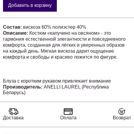
Добавить в корзину
Состав:
вискоза 60% полиэстер 40%
Описание:
Костюм «капучино на овсяном» - это
гармония естественной элегантности и повседневного
комфорта, созданная для лёгких и уверенных образов
на каждый день. Мягкая вискоза дарит ощущение
комфорта и свободы и красиво ложится по фигуре.
Блуза с коротким рукавом привлекает внимание
асимметричным низом, который добавляет образу
Производитель:
ANELLI LAUREL (Республика
Беларусь)
современности и лёгкой динамики. Свободный силуэт
мягко струится, создавая расслабленное настроение,
при этом сохраняя аккуратность и женственность. Брюки
на удобной резинке с карманами делают костюм
особенно комфортным для повседневной жизни - они
Доставка
Оплата
Возврат
легко садятся по фигуре и позволяют чувствовать себя
свободно в течение всего дня.