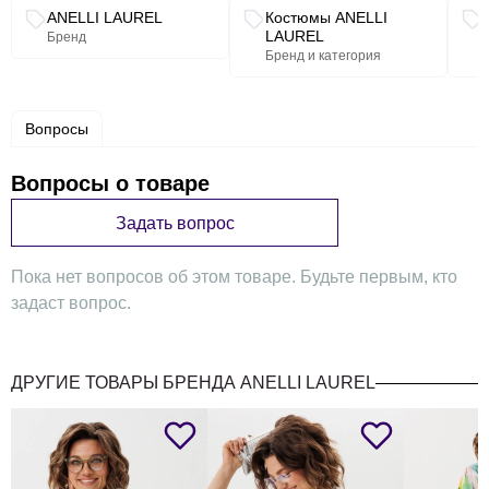
Связанные разделы каталога
ANELLI LAUREL
Костюмы ANELLI
LAUREL
Бренд
Бренд и категория
Костюм от Анелли легко адаптируется под ваше
настроение: носите его вместе для цельного и стильного
образа или сочетайте каждую вещь отдельно, создавая
Вопросы
новые комбинации. Он одинаково гармонично смотрится
как с каблуками, добавляя образу элегантности, так и с
кедами - для расслабленного и современного
Вопросы о товаре
настроения.
Задать вопрос
Пока нет вопросов об этом товаре. Будьте первым, кто
Этот костюм - про лёгкость, естественную женственность
задаст вопрос.
и уверенность в каждом движении.
ДРУГИЕ ТОВАРЫ БРЕНДА ANELLI LAUREL
Замеры (+-1 см):