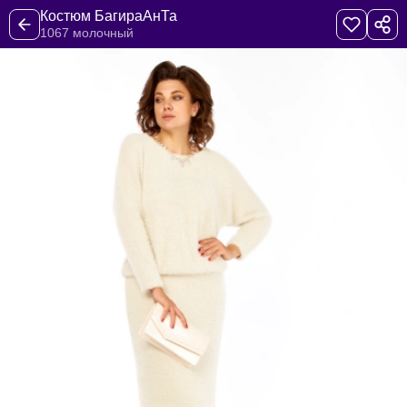
Костюм БагираАнТа
1067 молочный