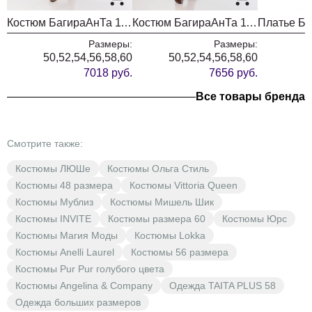
35-
37-
39-
ширина юбки по талии
Костюм БагираАнТа 1125 бежевый
Костюм БагираАнТа 1129 голубой + шоколад
48
50
52
Размеры:
Размеры:
ширина юбки по бедрам
51
53
55
50,52,54,56,58,60
50,52,54,56,58,60
7018 руб.
7656 руб.
Все товары бренда
Смотрите также:
Костюмы ЛЮШе
Костюмы Ольга Стиль
Костюмы 48 размера
Костюмы Vittoria Queen
Костюмы Мублиз
Костюмы Мишель Шик
Костюмы INVITE
Костюмы размера 60
Костюмы Юрс
Костюмы Магия Моды
Костюмы Lokka
Костюмы Anelli Laurel
Костюмы 56 размера
Костюмы Pur Pur голубого цвета
Костюмы Angelina & Company
Одежда TAITA PLUS 58
Одежда больших размеров