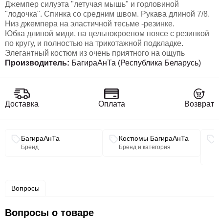
Джемпер силуэта "летучая мышь" и горловиной
"лодочка". Спинка со средним швом. Рукава длиной 7/8.
Низ джемпера на эластичной тесьме -резинке.
Юбка длиной миди, на цельнокроеном поясе с резинкой
по кругу, и полностью на трикотажной подкладке.
Элегантный костюм из очень приятного на ощупь
трикотажа подойдёт, как на каждый день,так и будет
Производитель:
БагираАнТа (Республика Беларусь)
смотреться эффектно на любом мероприятии.
Доставка
Оплата
Возврат
РАЗМЕРЫ
50
52
54
РОСТ
164
164
164
Связанные разделы каталога
БагираАнТа
Костюмы БагираАнТа
Бренд
Бренд и категория
ОБХВАТ БЮСТА
100
104
108
ОБХВАТ БЕДЕР
108
112
116
Вопросы
ПЛЕЧЕВЫЕ ИЗДЕЛИЯ
Вопросы о товаре