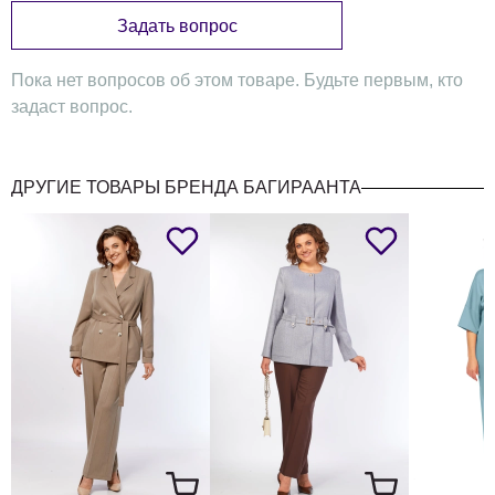
Длина спинки
52
52
52
Задать вопрос
Ширина спинки
Пока нет вопросов об этом товаре. Будьте первым, кто
Ширина изделия на уровне глубины
57
59
61
задаст вопрос.
проймы
ширина изделий по линии талии
51
53
55
ДРУГИЕ ТОВАРЫ БРЕНДА БАГИРААНТА
ширина изделия на уровне линии
бедер
ширина рукава
20
21
22
длина рукава +плечо
53
53
53
ширина плеча
20
20
20
Поясные изделия ( юбка)
длина юбки
79
79
79