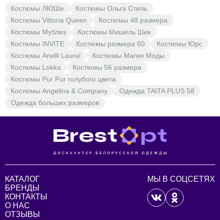
Костюмы ЛЮШе
Костюмы Ольга Стиль
Костюмы Vittoria Queen
Костюмы 48 размера
Костюмы Мублиз
Костюмы Мишель Шик
Костюмы INVITE
Костюмы размера 60
Костюмы Юрс
Костюмы Anelli Laurel
Костюмы Магия Моды
Костюмы Lokka
Костюмы 56 размера
Костюмы Pur Pur голубого цвета
Костюмы Angelina & Company
Одежда TAITA PLUS 58
Одежда больших размеров
КАТАЛОГ
МЫ В СОЦСЕТЯХ
БРЕНДЫ
КОНТАКТЫ
О НАС
ОТЗЫВЫ