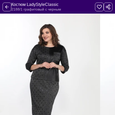
Костюм LadyStyleClassic
2188/1 графитовый с черным