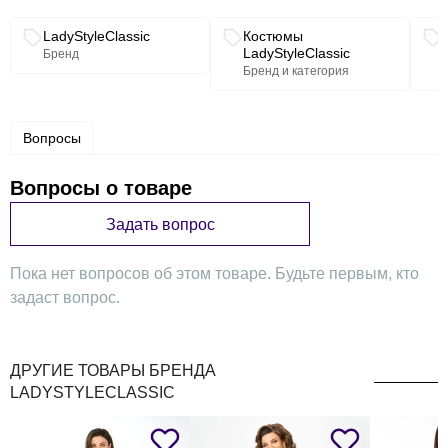
Длина джемпера 56 см, длина рукава 41 см, длина юбки
67 см. Размеры 54-58: длина джемпера 58 см, длина
Связанные разделы каталога
LadyStyleClassic
Костюмы
рукава 42 см, длина юбки 69 см.
LadyStyleClassic
Бренд
Бренд и категория
Вопросы
Вопросы о товаре
Задать вопрос
Пока нет вопросов об этом товаре. Будьте первым, кто
задаст вопрос.
ДРУГИЕ ТОВАРЫ БРЕНДА
LADYSTYLECLASSIC