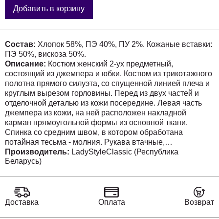
Добавить в корзину
Состав:
Хлопок 58%, ПЭ 40%, ПУ 2%. Кожаные вставки:
ПЭ 50%, вискоза 50%.
Описание:
Костюм женский 2-ух предметный,
состоящий из джемпера и юбки. Костюм из трикотажного
полотна прямого силуэта, со спущенной линией плеча и
круглым вырезом горловины. Перед из двух частей и
отделочной деталью из кожи посередине. Левая часть
джемпера из кожи, на ней расположен накладной
карман прямоугольной формы из основной ткани.
Спинка со средним швом, в котором обработана
потайная тесьма - молния. Рукава втачные,
одношовные, длинно 3/4. Низ рукава с отложной
Производитель:
LadyStyleClassic (Республика
Беларусь)
манжетой из кожи. Юбка прямая, без подкладки, длиной
ниже линии колена. Перед и спинка юбки с талиевыми
вытачками. Спинка со средним швом и потайной
застежкой - молнией. В среднем шве отработан разрез.
Юбка с притачным поясом, частично на резинке,
Доставка
Оплата
Возврат
лампасами из кожи по боковым швам. Размеры 48-52: