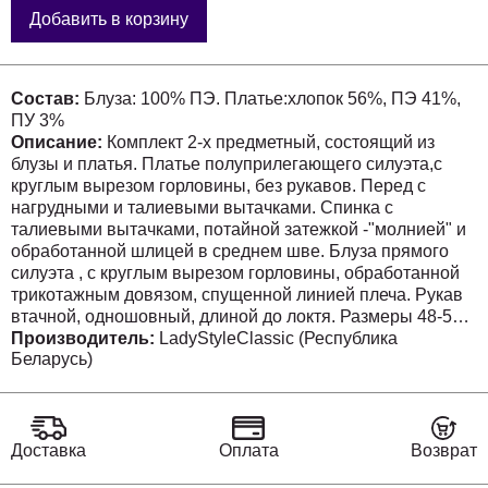
Добавить в корзину
Состав:
Блуза: 100% ПЭ. Платье:хлопок 56%, ПЭ 41%,
ПУ 3%
Описание:
Комплект 2-х предметный, состоящий из
блузы и платья. Платье полуприлегающего силуэта,с
круглым вырезом горловины, без рукавов. Перед с
нагрудными и талиевыми вытачками. Спинка с
талиевыми вытачками, потайной затежкой -"молнией" и
обработанной шлицей в среднем шве. Блуза прямого
силуэта , с круглым вырезом горловины, обработанной
трикотажным довязом, спущенной линией плеча. Рукав
втачной, одношовный, длиной до локтя. Размеры 48-52:
Длина блузы 60 см, длина рукава 24см, длина платья 96
Производитель:
LadyStyleClassic (Республика
Беларусь)
см.
Доставка
Оплата
Возврат