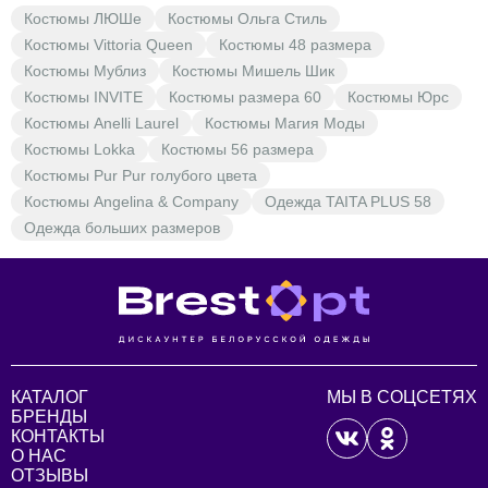
Костюмы ЛЮШе
Костюмы Ольга Стиль
Костюмы Vittoria Queen
Костюмы 48 размера
Костюмы Мублиз
Костюмы Мишель Шик
Костюмы INVITE
Костюмы размера 60
Костюмы Юрс
Костюмы Anelli Laurel
Костюмы Магия Моды
Костюмы Lokka
Костюмы 56 размера
Костюмы Pur Pur голубого цвета
Костюмы Angelina & Company
Одежда TAITA PLUS 58
Одежда больших размеров
КАТАЛОГ
МЫ В СОЦСЕТЯХ
БРЕНДЫ
КОНТАКТЫ
О НАС
ОТЗЫВЫ