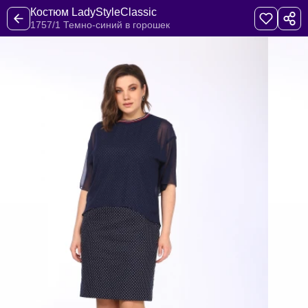
Костюм LadyStyleClassic
1757/1 Темно-синий в горошек