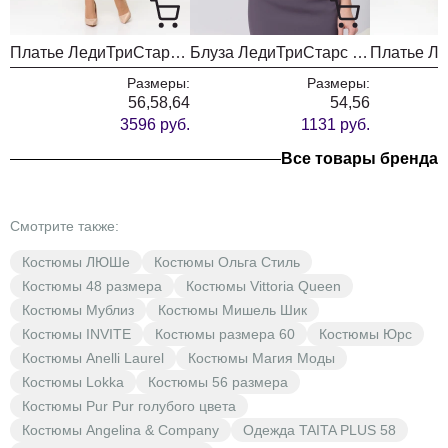
Платье ЛедиТриСтарс 2497 серо-красная клетка+ серый
Блуза ЛедиТриСтарс 1818 молочный
Размеры:
Размеры:
56,58,64
54,56
3596 руб.
1131 руб.
Все товары бренда
Смотрите также:
Костюмы ЛЮШе
Костюмы Ольга Стиль
Костюмы 48 размера
Костюмы Vittoria Queen
Костюмы Мублиз
Костюмы Мишель Шик
Костюмы INVITE
Костюмы размера 60
Костюмы Юрс
Костюмы Anelli Laurel
Костюмы Магия Моды
Костюмы Lokka
Костюмы 56 размера
Костюмы Pur Pur голубого цвета
Костюмы Angelina & Company
Одежда TAITA PLUS 58