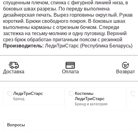
спущенным плечом, спинка с фигурной линией низа, в
боковых швах разрезы. По переду выполнена
дизайнерская печать. Вырез горловины округлый. Рукав
короткий. Брюки свободного покроя. В боковых швах
выполнены карманы с отрезным бочком. Спереди
застежка на тесьму-молнию и одну пуговицу. Верхний
срез брюк обработан притачным поясом с резинкой
сзади.
Производитель:
ЛедиТриСтарс (Республика Беларусь)
Джемпер
Длина спинки от плеча – 59,5 см.
Длина переда от плеча- 55 см.
Длина рукава от горловины по линии плеча -37 см.
Доставка
Оплата
Возврат
Брюки
Длина по шаговому шву –67 см.
Связанные разделы каталога
ЛедиТриСтарс
Костюмы
ЛедиТриСтарс
Бренд
Бренд и категория
Вопросы