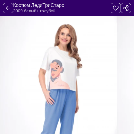
Костюм ЛедиТриСтарс
2009 белый+ голубой