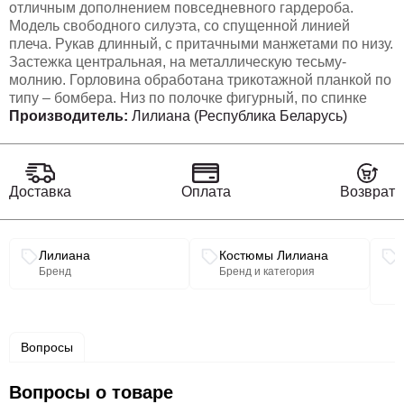
отличным дополнением повседневного гардероба.
Модель свободного силуэта, со спущенной линией
плеча. Рукав длинный, с притачными манжетами по низу.
Застежка центральная, на металлическую тесьму-
молнию. Горловина обработана трикотажной планкой по
типу – бомбера. Низ по полочке фигурный, по спинке
удлинен. По полочке расположены рабочие карманы в
Производитель:
Лилиана (Республика Беларусь)
шве! Свободная оверсайз модель подходит практически
под любую фигуру. Модель на шёлковой подкладке!
Классические женские брюки, со средней посадкой,
прямого покроя от бедра. Застежка – брючная тесьма-
Доставка
Оплата
Возврат
молния с обработанным гульфиком. Карманы боковые.
Пояс притачной, в боковых участках вставлена резинка
на свободу. По переду заутюжены канты. Спинка с
Связанные разделы каталога
Лилиана
Костюмы Лилиана
Талиевыми выточками. Подгибка брюк –– 4 см. Длина
Бренд
Бренд и категория
пог спинке – 70 см, рукав – 62 см.
Брюки 102-104 см.
Брюки- шерсть 20, вискоза-30, пэ-40, па 10%
Вопросы
Вопросы о товаре