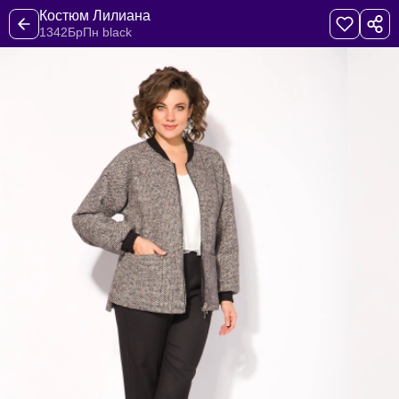
Костюм Лилиана
1342БрПн black