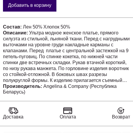
Добавить в корзину
Состав:
Лен 50% Хлопок 50%
Описание:
Ультра модное женское платье, прямого
силуэта из стильной, льняной ткани. Перед с нагрудными
выточками на уровне груди накладные карманы с
клапанами. Перед платье с центральной застежкой на 9
петель-пуговиц. По спинке кокетка, по нижней части
спинки две встречных складки. Рукав втачной короткий,
по низу рукава манжета. По горловине изделия воротник
со стойкой-отложной. В боковых швах разрезы
полукруглой формы. К изделию прилагается съемный
пояс, из той же ткани, что и платье. Длина из-ия по
Производитель:
Angelina & Company (Республика
Беларусь)
спинке 141 см. Длина из-ия по переду 135 см. Ог-106,
От-108 см, Об-114 см.
Доставка
Оплата
Возврат