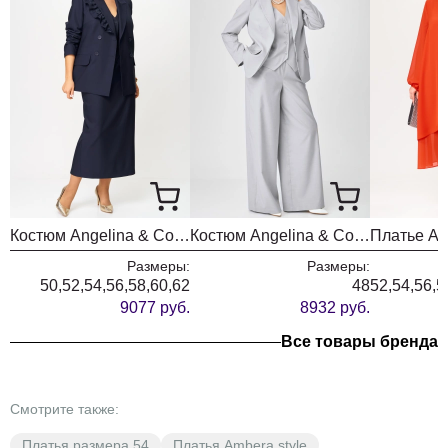
Костюм Angelina & Company 1280
Костюм Angelina & Company 1214
Размеры:
Размеры:
50,52,54,56,58,60,62
48
52,54,56,5
9077 руб.
8932 руб.
Все товары бренда
Смотрите также:
Платья размера 54
Платья Ambera style