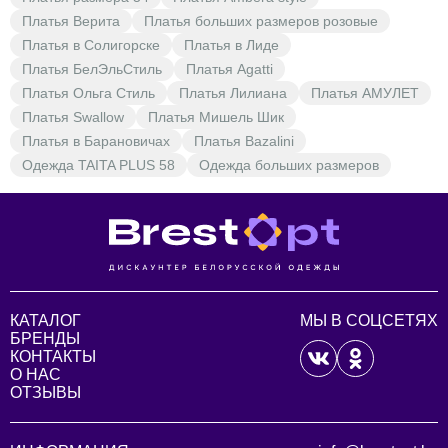
Платья Верита
Платья больших размеров розовые
Платья в Солигорске
Платья в Лиде
Платья БелЭльСтиль
Платья Agatti
Платья Ольга Стиль
Платья Лилиана
Платья АМУЛЕТ
Платья Swallow
Платья Мишель Шик
Платья в Барановичах
Платья Bazalini
Одежда TAITA PLUS 58
Одежда больших размеров
КАТАЛОГ
МЫ В СОЦСЕТЯХ
БРЕНДЫ
КОНТАКТЫ
О НАС
ОТЗЫВЫ