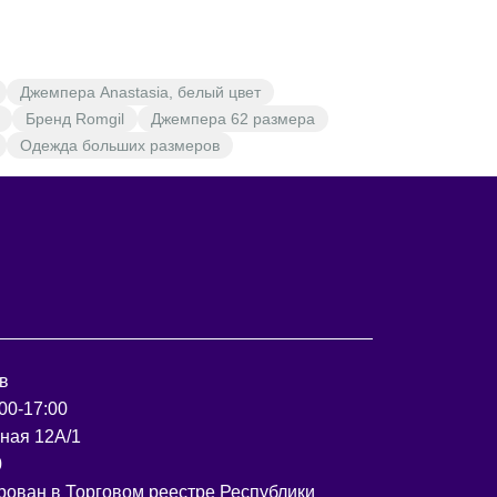
Джемпера Anastasia, белый цвет
Бренд Romgil
Джемпера 62 размера
Одежда больших размеров
в
00-17:00
рная 12А/1
0
рован в Торговом реестре Республики