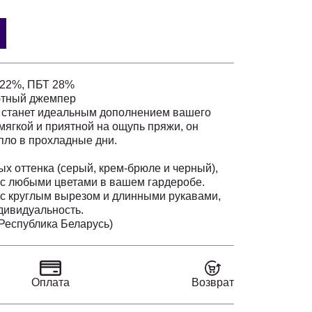
 22%, ПБТ 28%
ютный джемпер
 станет идеальным дополнением вашего
мягкой и приятной на ощупь пряжи, он
пло в прохладные дни.
ых оттенка (серый, крем-брюле и черный),
 с любыми цветами в вашем гардеробе.
 с круглым вырезом и длинными рукавами,
ивидуальность.
енная вискозная пряжа, обеспечивающая
(Республика Беларусь)
х и по низу изделия для идеальной посадки.
 как для повседневных луков, так и для
 на работу или встречи с друзьями. Совет
Оплата
Возврат
пер с юбкой-карандаш, брюками или
модный и утонченный образ.