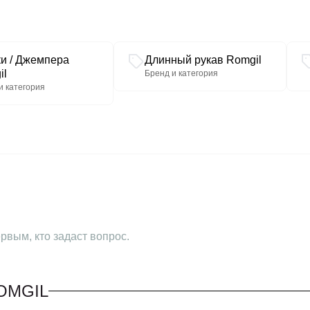
Добавьте этот джемпер в
и стилем каждый день!
ки / Джемпера
Длинный рукав Romgil
il
Бренд и категория
и категория
рвым, кто задаст вопрос.
OMGIL