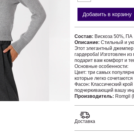
Добавить в корзину
Состав:
Вискоза 50%, ПА
Описание:
Стильный и у
Этот элегантный джемпер
гардероба! Изготовлен из 
подарит вам комфорт и те
Основные особенности:
Цвет: три самых популярн
которые легко сочетаются
Фасон: Классический крой
подчеркивающий вашу инд
Материал: Высококачеств
Производитель:
Romgil 
мягкость и долговечность.
Детали: Резинка на рукава
Универсальность: Подходит
создания стильных образов
Доставка
по стилю: Сочетайте джем
джинсами, чтобы создать 