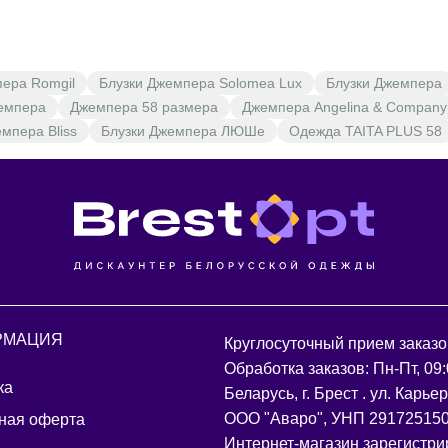
пера Romgil
Блузки Джемпера Solomea Lux
Блузки Джемпера
емпера
Джемпера 58 размера
Джемпера Angelina & Company
мпера Bliss
Блузки Джемпера ЛЮШе
Одежда TAITA PLUS 58
РМАЦИЯ
Круглосуточный прием заказо
Обработка заказов: Пн-Пт, 09:
ка
Беларусь, г. Брест . ул. Карье
ООО "Аваро", УНП 29172515
ная оферта
Интернет-магазин зарегистри