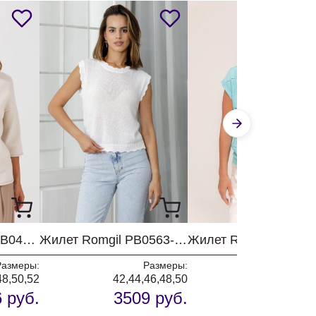
Джемпер Romgil РВ0464-ВИ5 ванильный
Жилет Romgil РВ0563-ХЛ4 белый
Размеры:
Размеры:
Разм
48,50,52
42,44,46,48,50
4
 руб.
3509 руб.
2059 р