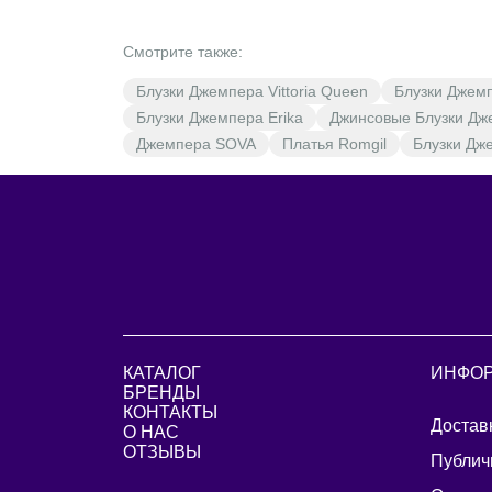
Смотрите также:
Блузки Джемпера Vittoria Queen
Блузки Джем
Блузки Джемпера Erika
Джинсовые Блузки Дж
Джемпера SOVA
Платья Romgil
Блузки Дже
КАТАЛОГ
ИНФО
БРЕНДЫ
КОНТАКТЫ
Достав
О НАС
ОТЗЫВЫ
Публич