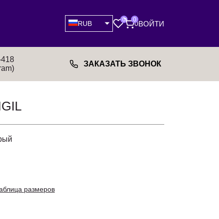
0
0
ВОЙТИ
RUB
0
-418
ЗАКАЗАТЬ ЗВОНОК
ram)
GIL
рый
аблица размеров