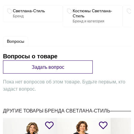
Фурнитура может меняться от наличия.
Длина по спинке: 56 см Длина рукава: 62 см Длина юбки:
Связанные разделы каталога
Светлана-Стиль
Костюмы Светлана-
87 см
Стиль
Бренд
Бренд и категория
Вопросы
Вопросы о товаре
Задать вопрос
Пока нет вопросов об этом товаре. Будьте первым, кто
задаст вопрос.
ДРУГИЕ ТОВАРЫ БРЕНДА СВЕТЛАНА-СТИЛЬ