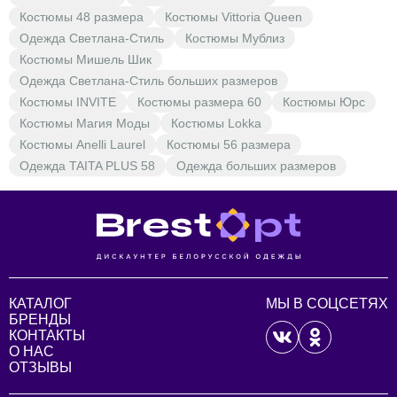
Костюмы 48 размера
Костюмы Vittoria Queen
Одежда Светлана-Стиль
Костюмы Мублиз
Костюмы Мишель Шик
Одежда Светлана-Стиль больших размеров
Костюмы INVITE
Костюмы размера 60
Костюмы Юрс
Костюмы Магия Моды
Костюмы Lokka
Костюмы Anelli Laurel
Костюмы 56 размера
Одежда TAITA PLUS 58
Одежда больших размеров
КАТАЛОГ
МЫ В СОЦСЕТЯХ
БРЕНДЫ
КОНТАКТЫ
О НАС
ОТЗЫВЫ