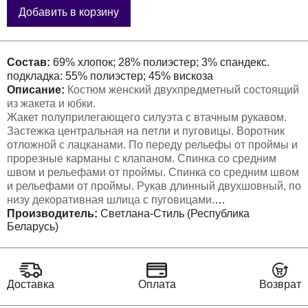
Добавить в корзину
Состав:
69% хлопок; 28% полиэстер; 3% спандекс.
подкладка: 55% полиэстер; 45% вискоза
Описание:
Костюм женский двухпредметный состоящий
из жакета и юбки.
Жакет полуприлегающего силуэта с втачным рукавом.
Застежка центральная на петли и пуговицы. Воротник
отложной с лацканами. По переду рельефы от проймы и
прорезные карманы с клапаном. Спинка со средним
швом и рельефами от проймы. Спинка со средним швом
и рельефами от проймы. Рукав длинный двухшовный, по
низу декоративная шлица с пуговицами.
Юбка женская расширенная к низу, на притачном поясе.
Производитель:
Светлана-Стиль (Республика
Беларусь)
Застежка молния по спинке, на петлю и пуговицу на
поясе. Переднее полотнище со средним швом
посередине и встречной складкой по низу. Для удобства
посадки резинка по бокам в поясе. Длина юбки ниже
середины икры.
Доставка
Оплата
Возврат
Изделие на подкладке.