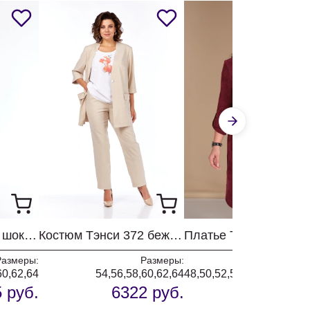
Костюм Тэнси 416 шоколадный + бежевый
Костюм Тэнси 372 бежево-оливковый
Размеры:
Размеры:
Разм
60,62,64
54,56,58,60,62,64
48,50,52,54,56,58,60,62,
 руб.
6322 руб.
4437 р