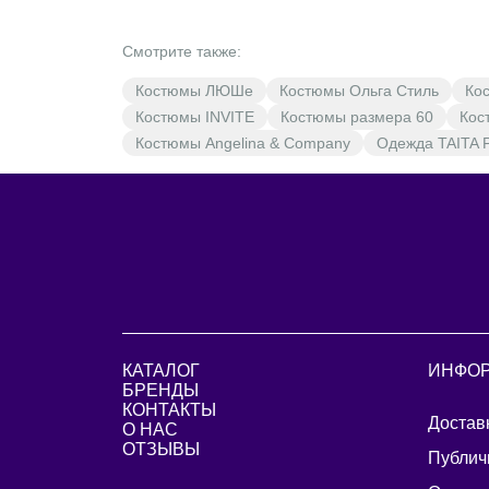
Смотрите также:
Костюмы ЛЮШе
Костюмы Ольга Стиль
Кос
Костюмы INVITE
Костюмы размера 60
Кос
Костюмы Angelina & Company
Одежда TAITA 
КАТАЛОГ
ИНФО
БРЕНДЫ
КОНТАКТЫ
Достав
О НАС
ОТЗЫВЫ
Публич