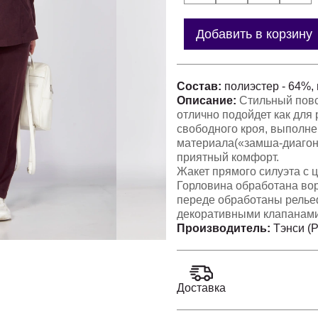
Добавить в корзину
Состав:
полиэстер - 64%, 
Описание:
Стильный пов
отлично подойдет как для 
свободного кроя, выполне
материала(«замша-диагона
приятный комфорт.
Жакет прямого силуэта с 
Горловина обработана во
переде обработаны рельеф
декоративными клапанами,
длинный, снизу на манжет
Производитель:
Тэнси (
длиннее по отношению к п
Брюки прямые, на поясе с
основной ткани), с имита
обработаны внутренние к
Доставка
Отделкой служат молния, 
Фурнитура может незначит