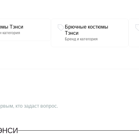
фото. Длина жакета от цен
Длина рукава 61 см. Длина
см. Материал хорошо тяне
юмы Тэнси
Брючные костюмы
Тэнси
и категория
Бренд и категория
рвым, кто задаст вопрос.
ЭНСИ