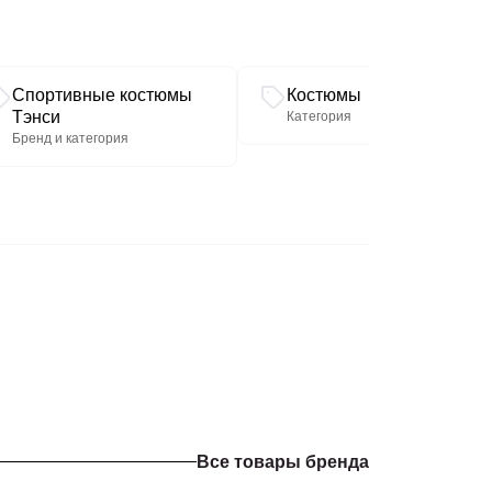
тра горловины спинки до низа 72,5-73,5 см.
 брюк по боковому шву без учета пояса 99
тся.
Спортивные костюмы
Костюмы
Тэнси
Категория
Бренд и категория
Все товары бренда