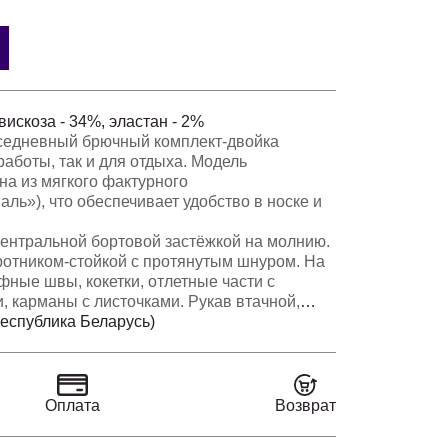
вискоза - 34%, эластан - 2%
седневный брючный комплект-двойка
работы, так и для отдыха. Модель
на из мягкого фактурного
ль»), что обеспечивает удобство в носке и
центральной бортовой застёжкой на молнию.
ротником-стойкой с протянутым шнуром. На
ные швы, кокетки, отлетные части с
 карманы с листочками. Рукав втачной,
е. Спинка со средним швом. Низ спинки
Республика Беларусь)
ереду на 3 см.
 резинкой и протянутым шнурком (из
цией гульфика. На передних половинках
арманы.
Оплата
Возврат
декоративная нашивка, наконечники.
ельно отличаться от представленной на