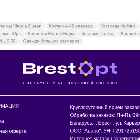
тюмы Vittoria Queen
Костюмы 48 размера
Костюмы Мублиз
тюмы Юрс
Костюмы Магия Моды
Костюмы Lokka
Костюмы
PLUS 58
Одежда больших размеров
РМАЦИЯ
Круглосуточный прием заказо
Обработка заказов: Пн-Пт, 09:
ка
Беларусь, г. Брест . ул. Карье
ООО "Аваро", УНП 29172515
ная оферта
Интернет-магазин зарегистри