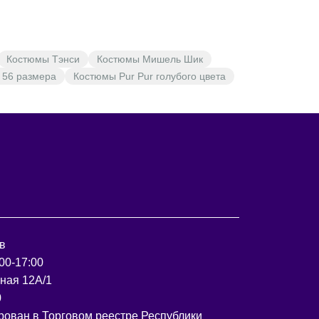
Костюмы Тэнси
Костюмы Мишель Шик
 56 размера
Костюмы Pur Pur голубого цвета
в
00-17:00
рная 12А/1
0
рован в Торговом реестре Республики