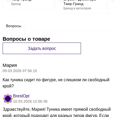
Длинна спинки,
Таир-Гранд
Бренд
73
73
73
74
74
74
(см)
Бренд и категория
Длина рукава,
45
45
45
46
46
46
Вопросы
(см)
Вопросы о товаре
Ширина спинки,
58
58
58
62
62
62
(см)
Задать вопрос
Ширина под
проймой, (см)
55,5
57,5
59,5
61,5
63,5
65,5
Мария
09.03.2026 07:56:15
ПОГ
Как туника сидит по фигуре, не слишком ли свободный
Ширина по
60
62
64
66
68
70
крой?
бедрам, (см) ПОБ
BrestOpt
Ширина плеча,
10.03.2026 12:00:36
22
22
22
23
23
23
(см)
Здравствуйте, Мария! Туника имеет прямой свободный
крой, который подходит для разных типов фигур. Если