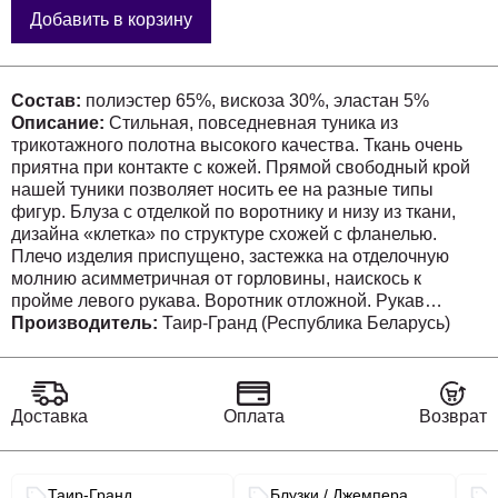
Добавить в корзину
Состав:
полиэстер 65%, вискоза 30%, эластан 5%
Описание:
Стильная, повседневная туника из
трикотажного полотна высокого качества. Ткань очень
приятна при контакте с кожей. Прямой свободный крой
нашей туники позволяет носить ее на разные типы
фигур. Блуза с отделкой по воротнику и низу из ткани,
дизайна «клетка» по структуре схожей с фланелью.
Плечо изделия приспущено, застежка на отделочную
молнию асимметричная от горловины, наискось к
пройме левого рукава. Воротник отложной. Рукав
зауженный. В целом изделие смотрится 2в1, как
Производитель:
Таир-Гранд (Республика Беларусь)
многослойный образ, т.е. словно поверх рубашки в
клетку надета трикотажная кофта.
Доставка
Оплата
Возврат
М 62411
52
54
56
58
60
62
Связанные разделы каталога
Таир-Гранд
Блузки / Джемпера