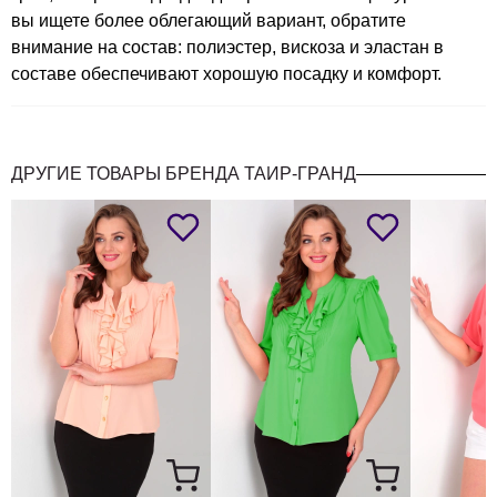
Ширина рукава
вы ищете более облегающий вариант, обратите
под
внимание на состав: полиэстер, вискоза и эластан в
43
45
47
47
49
51
составе обеспечивают хорошую посадку и комфорт.
проймой (обхват)
(см)
Длина полочки
64
64
64
68
68
68
ДРУГИЕ ТОВАРЫ БРЕНДА ТАИР-ГРАНД
( центр ), (см)