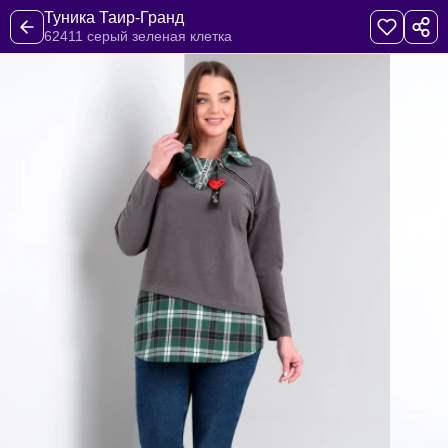
Туника Таир-Гранд
62411 серый зеленая клетка