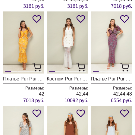
3161 руб.
3161 руб.
7018 руб.
Платье Pur Pur 11-506
Костюм Pur Pur 11-503
Платье Pur Pur 11-498-3
Размеры:
Размеры:
Размеры:
42
42,44
42,44,48
7018 руб.
10092 руб.
6554 руб.