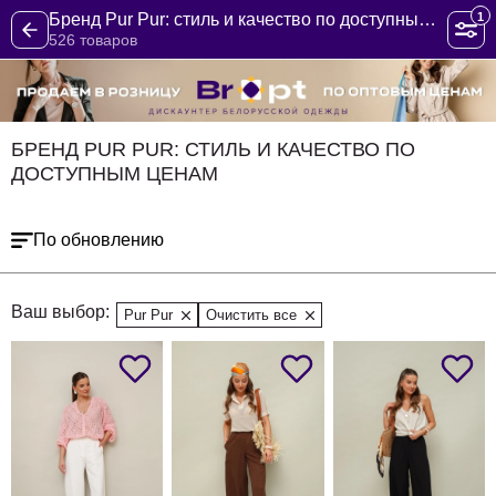
1
Бренд Pur Pur: стиль и качество по доступным ценам
526 товаров
БРЕНД PUR PUR: СТИЛЬ И КАЧЕСТВО ПО
ДОСТУПНЫМ ЦЕНАМ
По обновлению
Ваш выбор:
Pur Pur
Очистить все