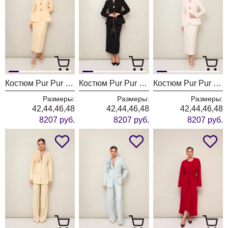
Костюм Pur Pur 11-452-4
Костюм Pur Pur 11-452-3
Костюм Pur Pur 11-452-2
Размеры:
Размеры:
Размеры:
42,44,46,48
42,44,46,48
42,44,46,48
8207 руб.
8207 руб.
8207 руб.