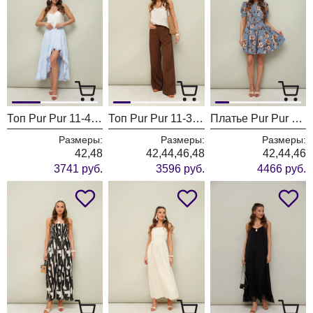
Топ Pur Pur 11-490-1
Топ Pur Pur 11-386-4
Платье Pur Pur 11-204 голубой
Размеры:
Размеры:
Размеры:
42,48
42,44,46,48
42,44,46
3741 руб.
3596 руб.
4466 руб.