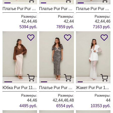
Платье Pur Pur 11-360-1
Платье Pur Pur 11-362-1
Платье Pur Pur 11-501
Размеры:
Размеры:
Размеры:
42,44,46
42,44
42,44,46
5394 руб.
7859 руб.
7163 руб.
Юбка Pur Pur 11-492-1
Платье Pur Pur 11-498-1
Жакет Pur Pur 11-500
Размеры:
Размеры:
Размеры:
44,46
42,44,46,48
44
4495 руб.
6554 руб.
10353 руб.