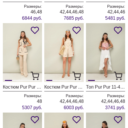
Размеры:
Размеры:
Размеры:
46,48
42,44,46,48
42,44,46
6844 руб.
7685 руб.
5481 руб.
Костюм Pur Pur 11-294 бежевый
Костюм Pur Pur 11-365 бежевый
Топ Pur Pur 11-490-4
Размеры:
Размеры:
Размеры:
48
42,44,46,48
42,44,46,48
5307 руб.
6003 руб.
3741 руб.