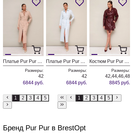
Платье Pur Pur 11-471-1
Платье Pur Pur 11-471
Костюм Pur Pur 11-472
Размеры:
Размеры:
Размеры:
42
42
42,44,46,48
6844 руб.
6844 руб.
8845 руб.
1
2
3
4
5
1
2
3
4
5
Бренд Pur Pur в BrestOpt