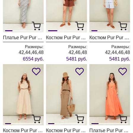
Платье Pur Pur 11-498-2
Костюм Pur Pur 11-381-1 коричневый
Костюм Pur Pur 11-381 голубой
Размеры:
Размеры:
Размеры:
42,44,46,48
42,46,48
42,44,46,48
6554 руб.
5481 руб.
5481 руб.
Костюм Pur Pur 11-385 молочный
Костюм Pur Pur 11-375 бежевый
Платье Pur Pur 11-193-1 персиковый