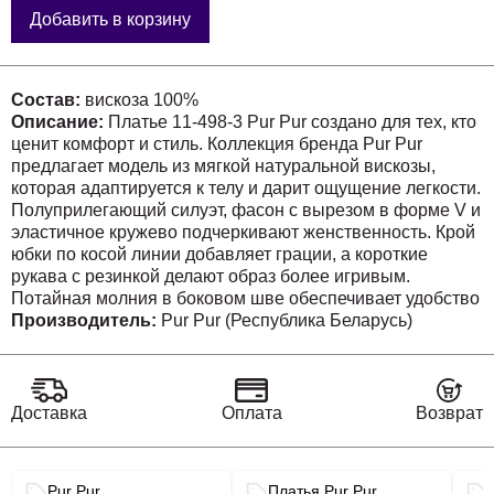
Добавить в корзину
Состав:
вискоза 100%
Описание:
Платье 11-498-3 Pur Pur создано для тех, кто
ценит комфорт и стиль. Коллекция бренда Pur Pur
предлагает модель из мягкой натуральной вискозы,
которая адаптируется к телу и дарит ощущение легкости.
Полуприлегающий силуэт, фасон с вырезом в форме V и
эластичное кружево подчеркивают женственность. Крой
юбки по косой линии добавляет грации, а короткие
рукава с резинкой делают образ более игривым.
Потайная молния в боковом шве обеспечивает удобство
носки. Цветочное оформление в бордово-зеленой гамме
Производитель:
Pur Pur (Республика Беларусь)
будет актуально в теплое время года. Подходит для
неформальных встреч и повседневных прогулок.
Доставка
Оплата
Возврат
Связанные разделы каталога
Pur Pur
Платья Pur Pur