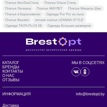
Платья БелЭльСтиль
Платья Ольга Стиль
Платья Лилиана
Платья АМУЛЕТ
Платья Мишель Шик
Платья в Барановичах
Одежда Pur Pur из льна
Платья Bazalini
летние платья LEANNA-STYLE
Одежда TAITA PLUS 58
Одежда больших размеров
КАТАЛОГ
МЫ В СОЦСЕТЯХ
БРЕНДЫ
КОНТАКТЫ
О НАС
ОТЗЫВЫ
ИНФОРМАЦИЯ
info@brestopt.by
Доставка