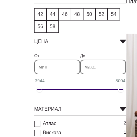
42
44
46
48
50
52
54
56
58
ЦЕНА
От
До
3944
8004
МАТЕРИАЛ
Атлас
2
Вискоза
1