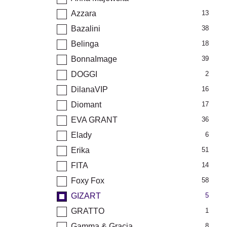
Azzara
13
Bazalini
38
Belinga
18
BonnaImage
39
DOGGI
2
DilanaVIP
16
Diomant
17
EVA GRANT
36
Elady
6
Erika
51
FITA
14
Foxy Fox
58
GIZART
5
GRATTO
1
Gamma & Gracia
8