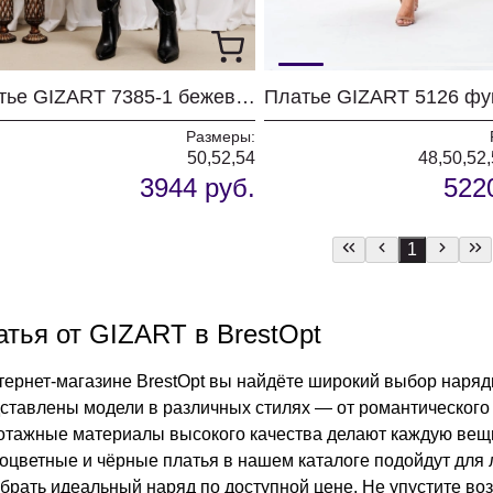
Платье GIZART 7385-1 бежево-черный тигр
Платье GIZART 5126 фу
Размеры:
50,52,54
48,50,52,
3944 руб.
522
1
атья от GIZART в BrestOpt
тернет-магазине BrestOpt вы найдёте широкий выбор наряд
ставлены модели в различных стилях — от романтического
отажные материалы высокого качества делают каждую вещь 
оцветные и чёрные платья в нашем каталоге подойдут для л
брать идеальный наряд по доступной цене. Не упустите во