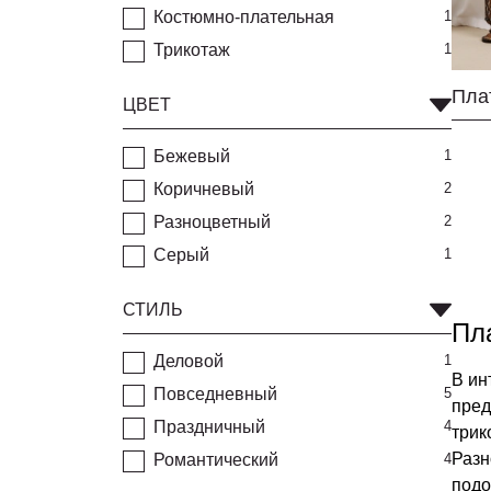
Костюмно-плательная
1
Трикотаж
1
ЦВЕТ
Бежевый
1
Коричневый
2
Разноцветный
2
Серый
1
СТИЛЬ
Пл
Деловой
1
В ин
Повседневный
5
пред
Праздничный
4
трик
Разн
Романтический
4
подо