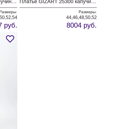
Платье GIZART 5103 капучино + принт цветы
Платье GIZART 25300 капучино + принт цветы
Размеры:
Размеры:
50,52,54
44,46,48,50,52
7 руб.
8004 руб.