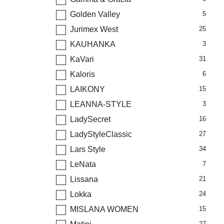
Golden Valley
5
Jurimex West
25
KAUHANKA
3
KaVari
31
Kaloris
6
LAIKONY
15
LEANNA-STYLE
3
LadySecret
16
LadyStyleClassic
27
Lars Style
34
LeNata
7
Lissana
21
Lokka
24
MISLANA WOMEN
15
27