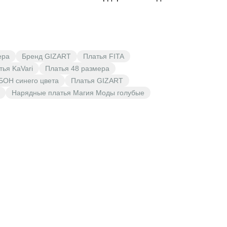
ера
Бренд GIZART
Платья FITA
тья KaVari
Платья 48 размера
БОН синего цвета
Платья GIZART
Нарядные платья Магия Моды голубые