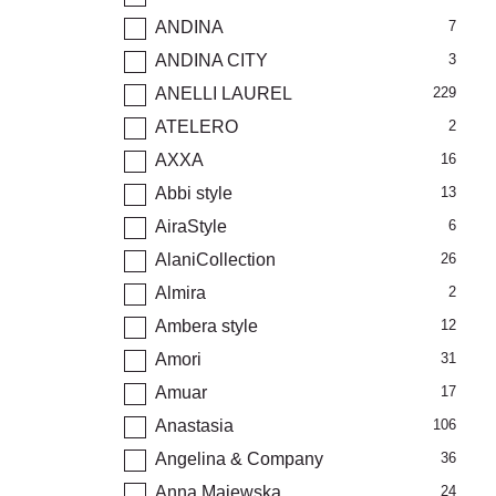
ANDINA
7
ANDINA CITY
3
ANELLI LAUREL
229
ATELERO
2
AXXA
16
Abbi style
13
AiraStyle
6
AlaniCollection
26
Almira
2
Ambera style
12
Amori
31
Amuar
17
Anastasia
106
Angelina & Company
36
Anna Majewska
24