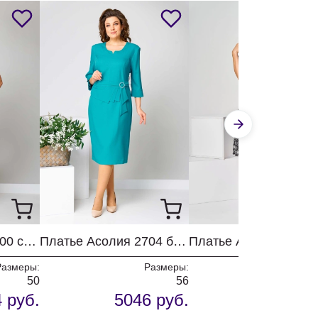
Платье Асолия 2700 серый
Платье Асолия 2704 бирюза
Платье Асолия 2715
Размеры:
Размеры:
Разм
50
56
 руб.
5046 руб.
5191 р