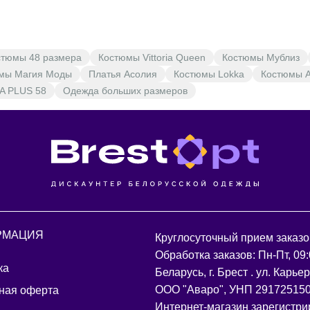
стюмы 48 размера
Костюмы Vittoria Queen
Костюмы Мублиз
мы Магия Моды
Платья Асолия
Костюмы Lokka
Костюмы An
A PLUS 58
Одежда больших размеров
РМАЦИЯ
Круглосуточный прием заказо
Обработка заказов: Пн-Пт, 09:
ка
Беларусь, г. Брест . ул. Карье
ООО "Аваро", УНП 29172515
ная оферта
Интернет-магазин зарегистри