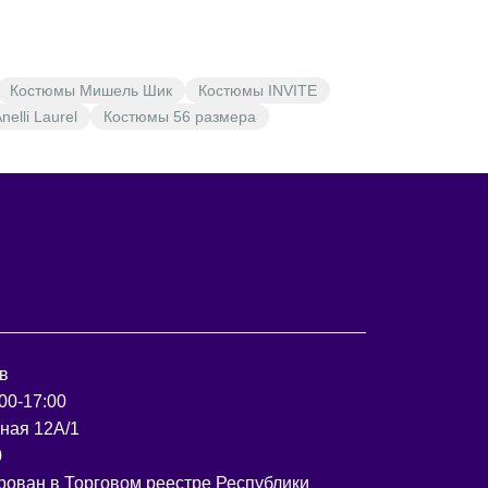
Костюмы Мишель Шик
Костюмы INVITE
elli Laurel
Костюмы 56 размера
в
00-17:00
рная 12А/1
0
рован в Торговом реестре Республики