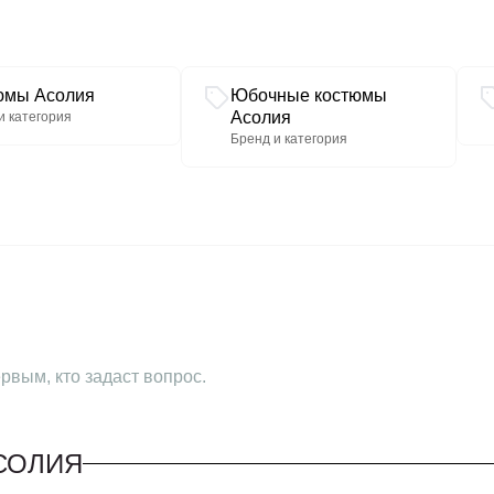
размер 52 – 112 (±2) см.
размер 54 – 116 (±2) см.
Ширина рукава под пройм
размер 50 – 19,5 (±2) см.
юмы Асолия
Юбочные костюмы
размер 52 – 20,5 (±1) см.
Асолия
и категория
размер 54 – 21,5 (±1) см.
Бренд и категория
рвым, кто задаст вопрос.
СОЛИЯ