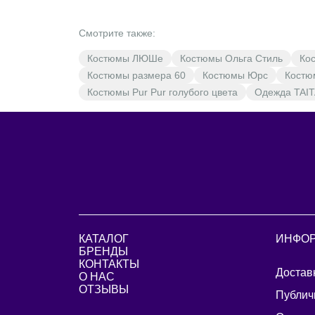
Смотрите также:
Костюмы ЛЮШе
Костюмы Ольга Стиль
Ко
Костюмы размера 60
Костюмы Юрс
Костю
Костюмы Pur Pur голубого цвета
Одежда TAIT
КАТАЛОГ
ИНФО
БРЕНДЫ
КОНТАКТЫ
Достав
О НАС
ОТЗЫВЫ
Публич