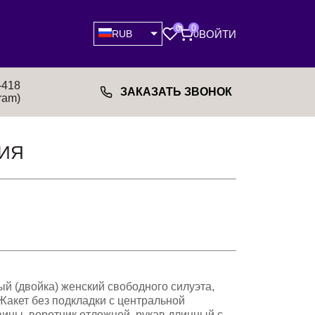
0
0
ВОЙТИ
RUB
0
-418
ЗАКАЗАТЬ ЗВОНОК
ram)
ИЯ
й (двойка) женский свободного силуэта,
 Жакет без подкладки с центральной
вицы, воротник отложной, рукав длинный с